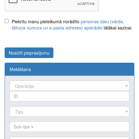
Piekrītu manu pieteikumā norādīto
personas datu (vārda,
tālruņa numura un e-pasta adreses) apstrādei
tālākai saziņai.
Nosūtīt pieprasījumu
Meklēšana
Sub-tips