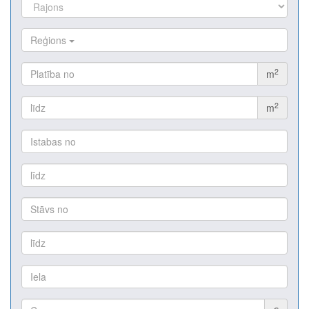
Reģions
2
m
2
m