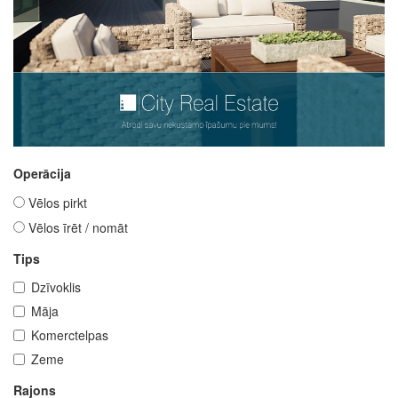
Operācija
Vēlos pirkt
Vēlos īrēt / nomāt
Tips
Dzīvoklis
Māja
Komerctelpas
Zeme
Rajons