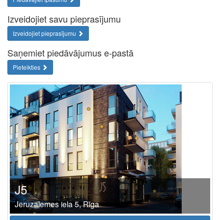
Izveidojiet savu pieprasījumu
Izveidojiet pieprasījumu
Saņemiet piedāvājumus e-pastā
Pieteikties
J5
Jeruzalemes iela 5, Rīga