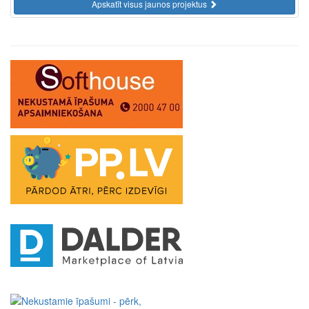
Apskatīt visus jaunos projektus