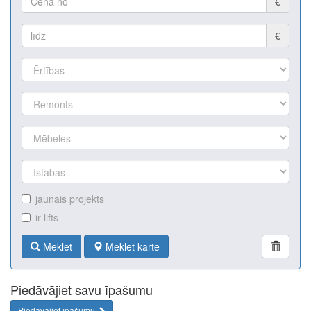
€
€
jaunais projekts
ir lifts
Meklēt
Meklēt kartē
Piedāvājiet savu īpašumu
Piedāvājiet īpašumu