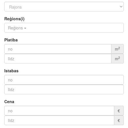
Reģions(i)
Reģions
Platība
2
m
2
m
Istabas
Cena
€
€