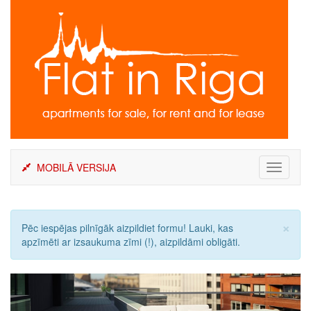
Skip
to
content
MOBILĀ VERSIJA
Toggle
navigati
×
Pēc iespējas pilnīgāk aizpildiet formu! Lauki, kas
apzīmēti ar izsaukuma zīmi (!), aizpildāmi obligāti.