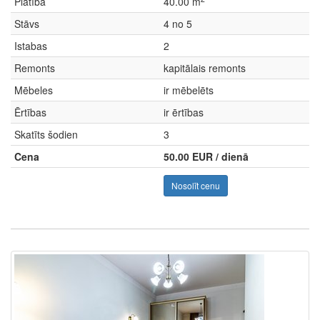
Platība
40.00 m
Stāvs
4 no 5
Istabas
2
Remonts
kapitālais remonts
Mēbeles
ir mēbelēts
Ērtības
ir ērtības
Skatīts šodien
3
Cena
50.00 EUR / dienā
Nosolīt cenu