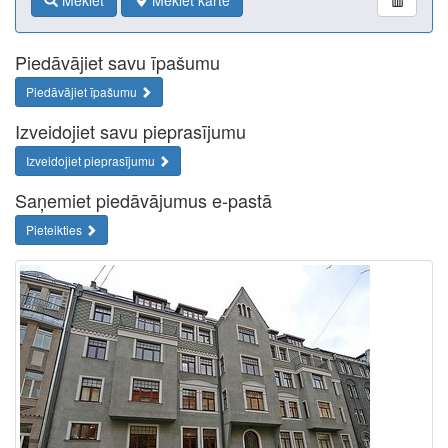
Meklēt
Meklēt kartē
Piedāvājiet savu īpašumu
Piedāvājiet īpašumu
Izveidojiet savu pieprasījumu
Izveidojiet pieprasījumu
Saņemiet piedāvājumus e-pastā
Pieteikties