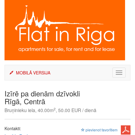
Skip
to
content
MOBILĀ VERSIJA
Toggle
navigati
Izīrē pa dienām dzīvokli
Rīgā, Centrā
2
Bruņinieku iela, 40.00m
, 50.00 EUR / dienā
Kontakti:
pievienot favorītiem