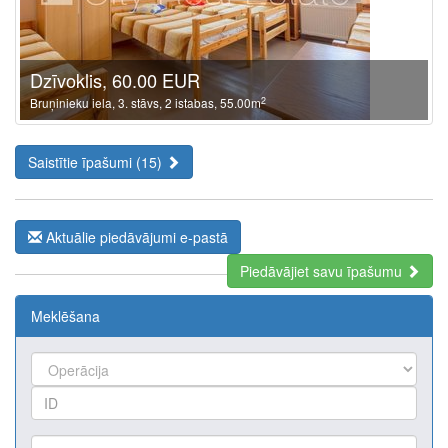
Dzīvoklis, 60.00 EUR
2
Bruņinieku iela, 3. stāvs, 2 istabas, 55.00m
Saistītie īpašumi (15)
Aktuālie piedāvājumi e-pastā
Piedāvājiet savu īpašumu
Meklēšana