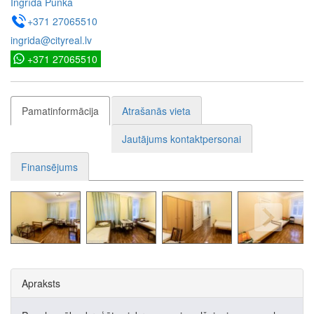
Ingrīda Punka
+371 27065510
ingrida@cityreal.lv
+371 27065510
Pamatinformācija
Atrašanās vieta
Jautājums kontaktpersonai
Finansējums
Apraksts