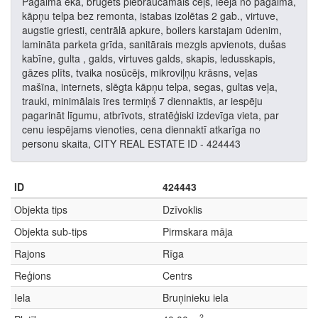
Pagalma ēka, bruģēts piebraucamais ceļš, ieeja no pagalma,
kāpņu telpa bez remonta, istabas izolētas 2 gab., virtuve,
augstie griesti, centrālā apkure, boilers karstajam ūdenim,
lamināta parketa grīda, sanitārais mezgls apvienots, dušas
kabīne, gulta , galds, virtuves galds, skapis, ledusskapis,
gāzes plīts, tvaika nosūcējs, mikroviļņu krāsns, veļas
mašīna, internets, slēgta kāpņu telpa, segas, gultas veļa,
trauki, minimālais īres termiņš 7 diennaktis, ar iespēju
pagarināt līgumu, atbrīvots, stratēģiski izdevīga vieta, par
cenu iespējams vienoties, cena diennaktī atkarīga no
personu skaita, CITY REAL ESTATE ID - 424443
ID
424443
Objekta tips
Dzīvoklis
Objekta sub-tips
Pirmskara māja
Rajons
Rīga
Reģions
Centrs
Iela
Bruņinieku iela
2