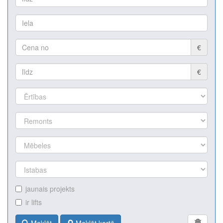
€
€
jaunais projekts
ir lifts