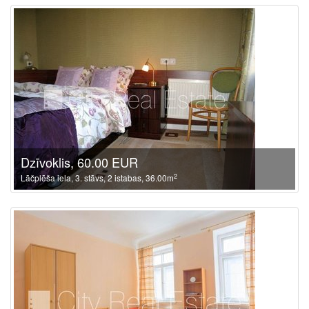
Dzīvoklis, 60.00 EUR
2
Lāčplēša iela, 3. stāvs, 2 istabas, 36.00m