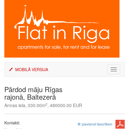
Skip
to
content
MOBILĀ VERSIJA
Toggle
navigati
Pārdod māju Rīgas
rajonā, Baltezerā
2
Annas iela, 330.00m
, 480000.00 EUR
Kontakti:
pievienot favorītiem