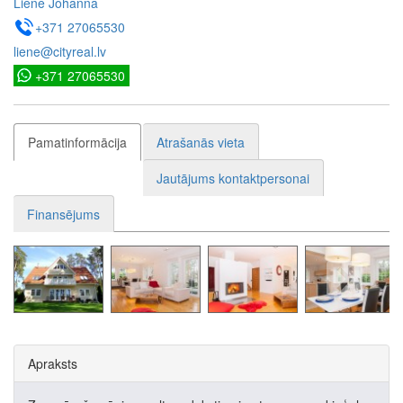
Liene Johanna
+371 27065530
liene@cityreal.lv
+371 27065530
Pamatinformācija
Atrašanās vieta
Jautājums kontaktpersonai
Finansējums
Apraksts