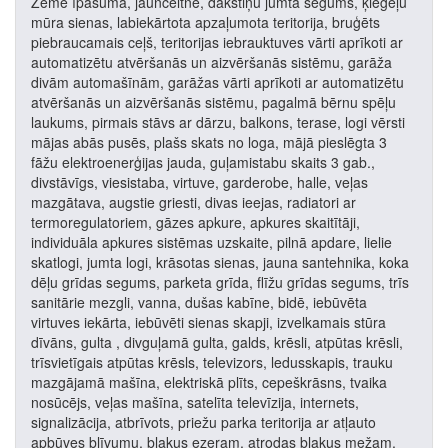
Zeme īpašumā, jaunceltne, dakstiņu jumta segums, ķieģeļu
mūra sienas, labiekārtota apzaļumota teritorija, bruģēts
piebraucamais ceļš, teritorijas iebrauktuves vārti aprīkoti ar
automatizētu atvēršanās un aizvēršanās sistēmu, garāža
divām automašīnām, garāžas vārti aprīkoti ar automatizētu
atvēršanās un aizvēršanās sistēmu, pagalmā bērnu spēļu
laukums, pirmais stāvs ar dārzu, balkons, terase, logi vērsti
mājas abās pusēs, plašs skats no loga, mājā pieslēgta 3
fāžu elektroenerģijas jauda, guļamistabu skaits 3 gab.,
divstāvīgs, viesistaba, virtuve, garderobe, halle, veļas
mazgātava, augstie griesti, divas ieejas, radiatori ar
termoregulatoriem, gāzes apkure, apkures skaitītāji,
individuāla apkures sistēmas uzskaite, pilnā apdare, lielie
skatlogi, jumta logi, krāsotas sienas, jauna santehnika, koka
dēļu grīdas segums, parketa grīda, flīžu grīdas segums, trīs
sanitārie mezgli, vanna, dušas kabīne, bidē, iebūvēta
virtuves iekārta, iebūvēti sienas skapji, izvelkamais stūra
dīvāns, gulta , divguļamā gulta, galds, krēsli, atpūtas krēsli,
trīsvietīgais atpūtas krēsls, televizors, ledusskapis, trauku
mazgājamā mašīna, elektriskā plīts, cepeškrāsns, tvaika
nosūcējs, veļas mašīna, satelīta televīzija, internets,
signalizācija, atbrīvots, priežu parka teritorija ar atļauto
apbūves blīvumu, blakus ezeram, atrodas blakus mežam,