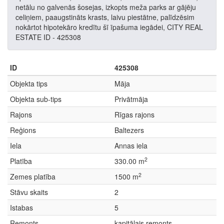
netālu no galvenās šosejas, izkopts meža parks ar gājēju
celiņiem, paaugstināts krasts, laivu piestātne, palīdzēsim
nokārtot hipotekāro kredītu šī īpašuma iegādei, CITY REAL
ESTATE ID - 425308
ID
425308
Objekta tips
Māja
Objekta sub-tips
Privātmāja
Rajons
Rīgas rajons
Reģions
Baltezers
Iela
Annas iela
2
Platība
330.00 m
2
Zemes platība
1500 m
Stāvu skaits
2
Istabas
5
Remonts
kapitālais remonts