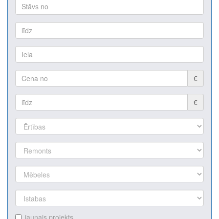
€
€
jaunais projekts