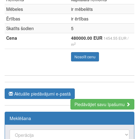
Mēbeles
ir mēbelēts
Ērtības
ir ērtības
Skatīts šodien
5
Cena
480000.00 EUR
1454.55 EUR /
2
m
Nosolīt cenu
Aktuālie piedāvājumi e-pastā
Piedāvājiet savu īpašumu
Meklēšana