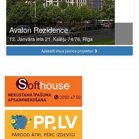
Avalon Rezidence
13. Janvāra iela 21, Kalēju 74/76, Rīga
Apskatīt visus jaunos projektus