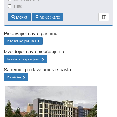
ir lifts
Meklēt
Meklēt kartē
Piedāvājiet savu īpašumu
Piedāvājiet īpašumu
Izveidojiet savu pieprasījumu
Izveidojiet pieprasījumu
Saņemiet piedāvājumus e-pastā
Pieteikties