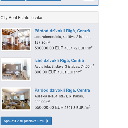
City Real Estate iesaka
Pārdod dzīvokli Rīgā, Centrā
Jeruzalemes iela, 4. stāvs, 2 istabas,
2
127.30m
590000.00 EUR
2
4634.72 EUR / m
Izīrē dzīvokli Rīgā, Centrā
2
Avotu iela, 3. stāvs, 3 istabas, 74.00m
800.00 EUR
2
10.81 EUR / m
Pārdod dzīvokli Rīgā, Centrā
Ausekļa iela, 4. stāvs, 6 istabas,
2
230.00m
550000.00 EUR
2
2391.3 EUR / m
Apskatīt visu piedāvājumu