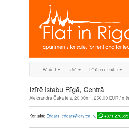
Skip
to
content
Pārdod
Izīrē
Izīrē pa dienām
Izīrē istabu Rīgā, Centrā
2
Aleksandra Čaka iela, 20.00m
, 250.00 EUR / mē
Kontakti:
Edgars
edgars@cityreal.lv
+371 270655