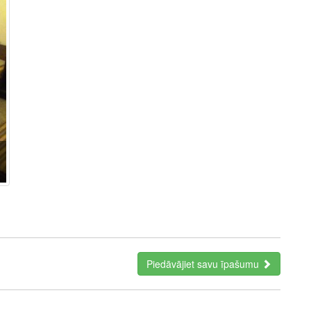
Piedāvājiet savu īpašumu