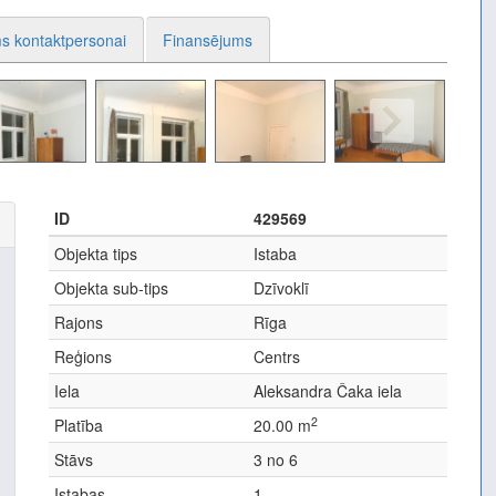
s kontaktpersonai
Finansējums
ID
429569
Objekta tips
Istaba
Objekta sub-tips
Dzīvoklī
Rajons
Rīga
Reģions
Centrs
Iela
Aleksandra Čaka iela
2
Platība
20.00 m
Stāvs
3 no 6
Istabas
1