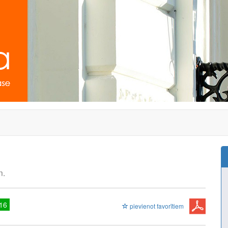
n.
16
pievienot favorītiem