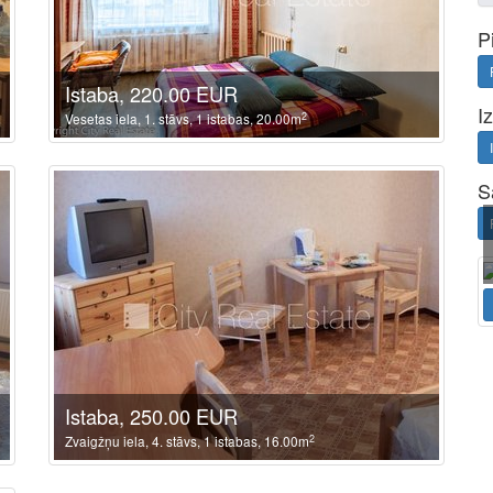
P
Istaba, 220.00 EUR
I
2
Vesetas iela, 1. stāvs, 1 istabas, 20.00m
S
Istaba, 250.00 EUR
2
Zvaigžņu iela, 4. stāvs, 1 istabas, 16.00m