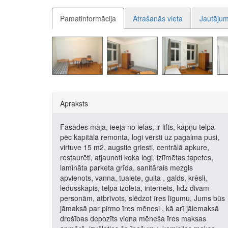
Pamatinformācija
Atrašanās vieta
Jautājum
Apraksts
Fasādes māja, ieeja no ielas, ir lifts, kāpņu telpa
pēc kapitālā remonta, logi vērsti uz pagalma pusi,
virtuve 15 m2, augstie griesti, centrālā apkure,
restaurēti, atjaunoti koka logi, izlīmētas tapetes,
lamināta parketa grīda, sanitārais mezgls
apvienots, vanna, tualete, gulta , galds, krēsli,
ledusskapis, telpa izolēta, internets, līdz divām
personām, atbrīvots, slēdzot īres līgumu, Jums būs
jāmaksā par pirmo īres mēnesi , kā arī jāiemaksā
drošības depozīts viena mēneša īres maksas