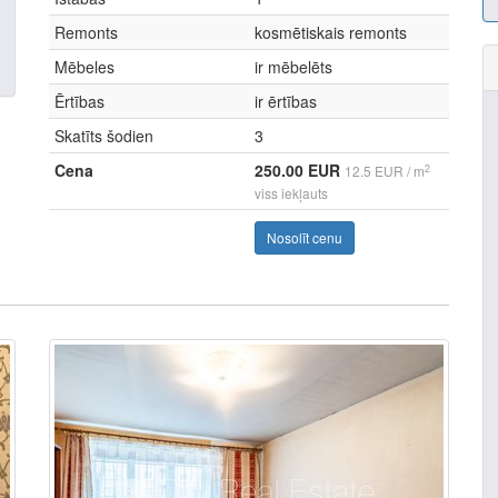
Remonts
kosmētiskais remonts
Mēbeles
ir mēbelēts
Ērtības
ir ērtības
Skatīts šodien
3
Cena
250.00 EUR
2
12.5 EUR / m
viss iekļauts
Nosolīt cenu