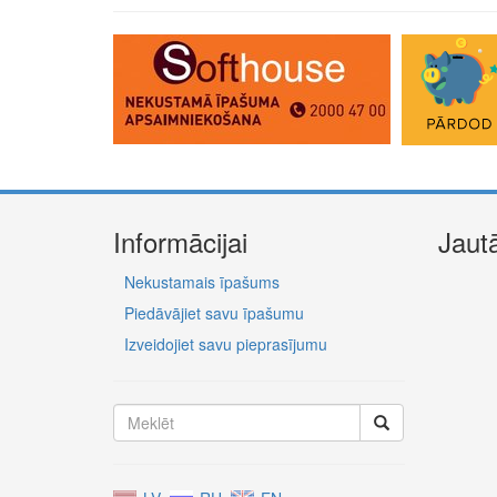
Informācijai
Jaut
Nekustamais īpašums
Piedāvājiet savu īpašumu
Izveidojiet savu pieprasījumu