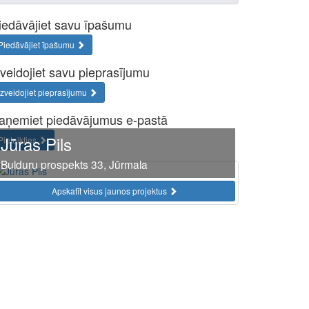
iedāvājiet savu īpašumu
Piedāvājiet īpašumu
zveidojiet savu pieprasījumu
Izveidojiet pieprasījumu
aņemiet piedāvājumus e-pastā
Jūras Pils
Pieteikties
Bulduru prospekts 33, Jūrmala
Apskatīt visus jaunos projektus