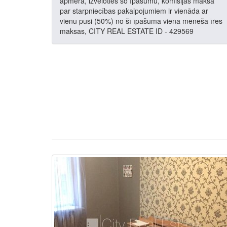
apmērā, izvēloties šo īpašumu, komisijas maksa
par starpniecības pakalpojumiem ir vienāda ar
vienu pusi (50%) no šī īpašuma viena mēneša īres
maksas, CITY REAL ESTATE ID - 429569