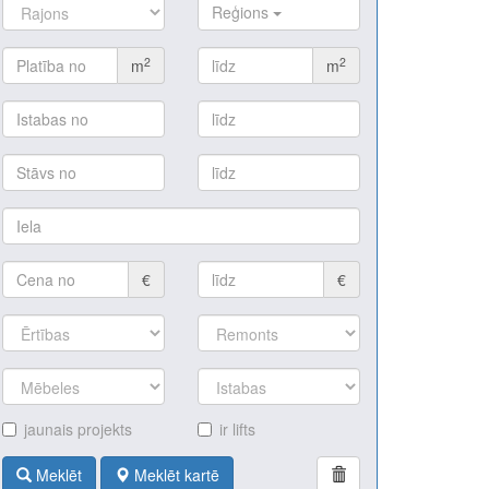
Reģions
2
2
m
m
€
€
jaunais projekts
ir lifts
Meklēt
Meklēt kartē