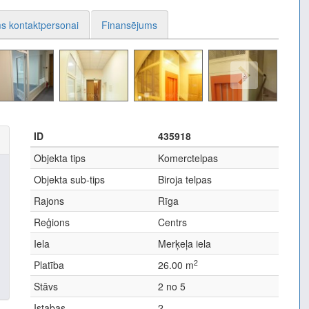
s kontaktpersonai
Finansējums
ID
435918
Objekta tips
Komerctelpas
Objekta sub-tips
Biroja telpas
Rajons
Rīga
Reģions
Centrs
Iela
Merķeļa iela
2
Platība
26.00 m
Stāvs
2 no 5
Istabas
2