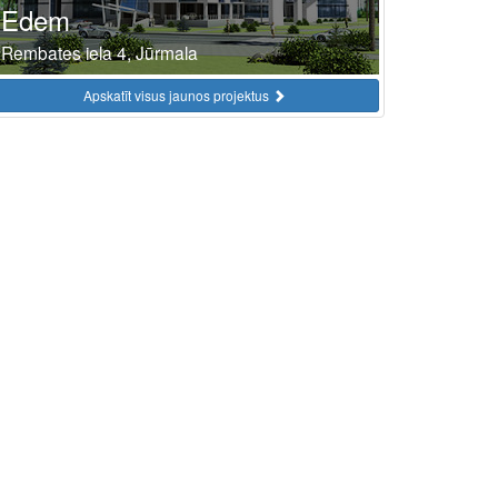
Edem
Rembates iela 4, Jūrmala
Apskatīt visus jaunos projektus