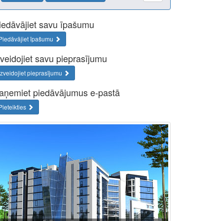
iedāvājiet savu īpašumu
Piedāvājiet īpašumu
zveidojiet savu pieprasījumu
Izveidojiet pieprasījumu
aņemiet piedāvājumus e-pastā
Pieteikties