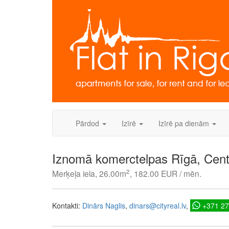
Skip
to
content
Pārdod
Izīrē
Izīrē pa dienām
Iznomā komerctelpas Rīgā, Cent
2
Merķeļa iela, 26.00m
, 182.00 EUR / mēn.
Kontakti:
Dinārs Naglis
dinars@cityreal.lv
+371 2