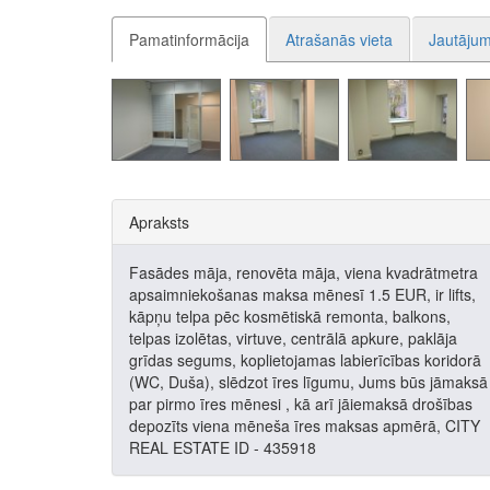
Pamatinformācija
Atrašanās vieta
Jautājum
Apraksts
Fasādes māja, renovēta māja, viena kvadrātmetra
apsaimniekošanas maksa mēnesī 1.5 EUR, ir lifts,
kāpņu telpa pēc kosmētiskā remonta, balkons,
telpas izolētas, virtuve, centrālā apkure, paklāja
grīdas segums, koplietojamas labierīcības koridorā
(WC, Duša), slēdzot īres līgumu, Jums būs jāmaksā
par pirmo īres mēnesi , kā arī jāiemaksā drošības
depozīts viena mēneša īres maksas apmērā, CITY
REAL ESTATE ID - 435918