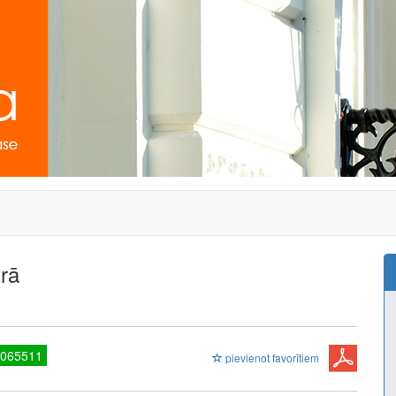
rā
7065511
pievienot favorītiem