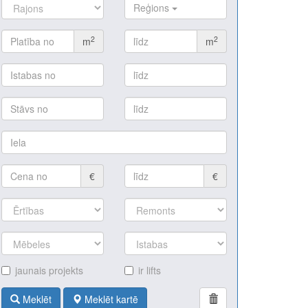
Reģions
2
2
m
m
€
€
jaunais projekts
ir lifts
Meklēt
Meklēt kartē