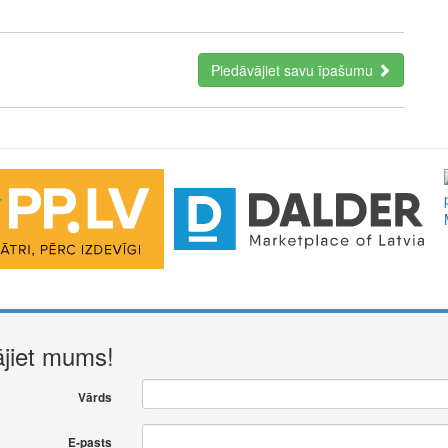
Piedāvājiet savu īpašumu
ājiet mums!
Vārds
E-pasts