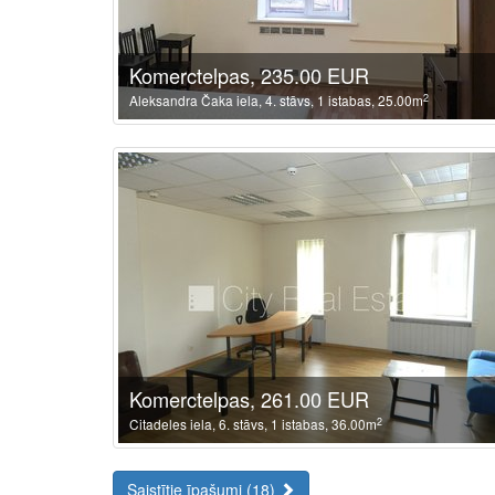
Komerctelpas, 235.00 EUR
2
Aleksandra Čaka iela, 4. stāvs, 1 istabas, 25.00m
Komerctelpas, 261.00 EUR
2
Citadeles iela, 6. stāvs, 1 istabas, 36.00m
Saistītie īpašumi (18)