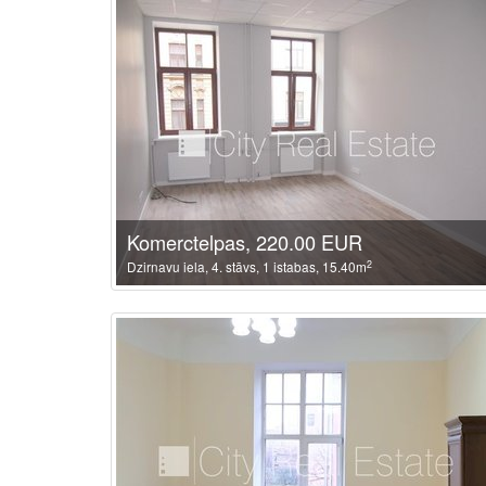
Komerctelpas, 220.00 EUR
2
Dzirnavu iela, 4. stāvs, 1 istabas, 15.40m