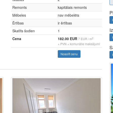
Remonts
kapitālais remonts
P
Mēbeles
nav mēbelēts
Ērtības
ir ērtības
I
Skatīts šodien
1
Cena
182.00 EUR
2
7 EUR / m
+ PVN + komunālie maksājumi
S
Nosolīt cenu