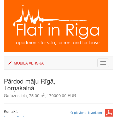
Skip
to
content
MOBILĀ VERSIJA
Toggle
navigati
Pārdod māju Rīgā,
Torņakalnā
2
Garozes iela, 75.00m
, 170000.00 EUR
Kontakti:
pievienot favorītiem