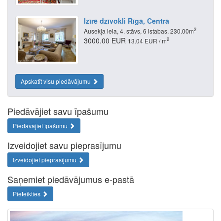
Izīrē dzīvokli Rīgā, Centrā
2
Ausekļa iela, 4. stāvs, 6 istabas, 230.00m
3000.00 EUR
2
13.04 EUR / m
Apskatīt visu piedāvājumu
Piedāvājiet savu īpašumu
Piedāvājiet īpašumu
Izveidojiet savu pieprasījumu
Izveidojiet pieprasījumu
Saņemiet piedāvājumus e-pastā
Pieteikties