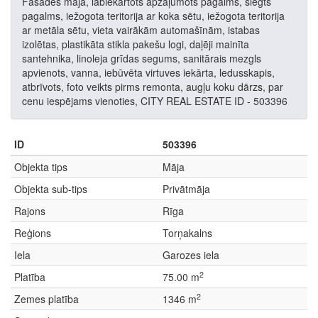
Fasādes māja, labiekārtots apzaļumots pagalms, slēgts
pagalms, iežogota teritorija ar koka sētu, iežogota teritorija
ar metāla sētu, vieta vairākām automašīnām, istabas
izolētas, plastikāta stikla pakešu logi, daļēji mainīta
santehnika, linoleja grīdas segums, sanitārais mezgls
apvienots, vanna, iebūvēta virtuves iekārta, ledusskapis,
atbrīvots, foto veikts pirms remonta, augļu koku dārzs, par
cenu iespējams vienoties, CITY REAL ESTATE ID - 503396
ID
503396
Objekta tips
Māja
Objekta sub-tips
Privātmāja
Rajons
Rīga
Reģions
Torņakalns
Iela
Garozes iela
2
Platība
75.00 m
2
Zemes platība
1346 m