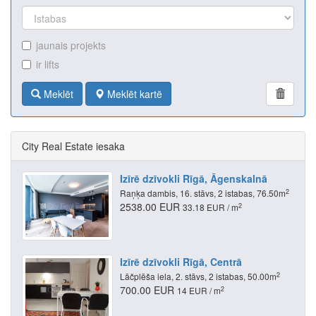
jaunais projekts
ir lifts
Meklēt
Meklēt kartē
City Real Estate iesaka
Izīrē dzīvokli Rīgā, Āgenskalnā
2
Raņķa dambis, 16. stāvs, 2 istabas, 76.50m
2538.00 EUR
2
33.18 EUR / m
Izīrē dzīvokli Rīgā, Centrā
2
Lāčplēša iela, 2. stāvs, 2 istabas, 50.00m
700.00 EUR
2
14 EUR / m