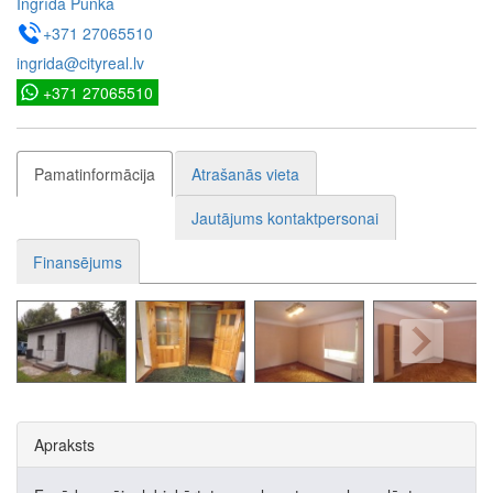
Ingrīda Punka
+371 27065510
ingrida@cityreal.lv
+371 27065510
Pamatinformācija
Atrašanās vieta
Jautājums kontaktpersonai
Finansējums
Apraksts