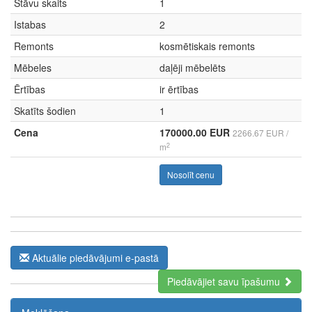
Stāvu skaits
1
Istabas
2
Remonts
kosmētiskais remonts
Mēbeles
daļēji mēbelēts
Ērtības
ir ērtības
Skatīts šodien
1
Cena
170000.00 EUR
2266.67 EUR /
2
m
Nosolīt cenu
Aktuālie piedāvājumi e-pastā
Piedāvājiet savu īpašumu