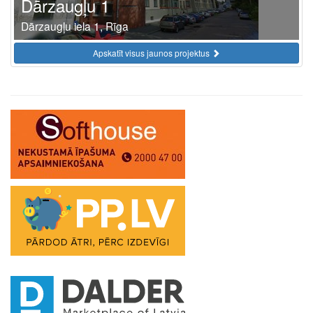
Dārzaugļu 1
Dārzaugļu iela 1, Rīga
Apskatīt visus jaunos projektus