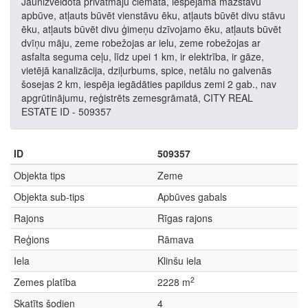
Jaunizveidotā privātmāju ciematā, iespējama mazstāvu
apbūve, atļauts būvēt vienstāvu ēku, atļauts būvēt divu stāvu
ēku, atļauts būvēt divu ģimeņu dzīvojamo ēku, atļauts būvēt
dvīņu māju, zeme robežojas ar ielu, zeme robežojas ar
asfalta seguma ceļu, līdz upei 1 km, ir elektrība, ir gāze,
vietējā kanalizācija, dziļurbums, spice, netālu no galvenās
šosejas 2 km, iespēja iegādāties papildus zemi 2 gab., nav
apgrūtinājumu, reģistrēts zemesgrāmatā, CITY REAL
ESTATE ID - 509357
ID
509357
Objekta tips
Zeme
Objekta sub-tips
Apbūves gabals
Rajons
Rīgas rajons
Reģions
Rāmava
Iela
Klinšu iela
2
Zemes platība
2228 m
Skatīts šodien
4