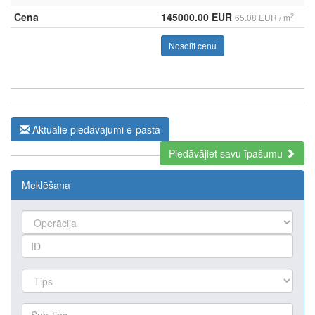
Cena
145000.00 EUR
2
65.08 EUR / m
Nosolīt cenu
Aktuālie piedāvājumi e-pastā
Piedāvājiet savu īpašumu
Meklēšana