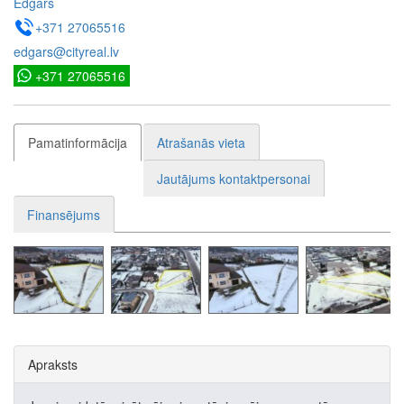
Edgars
+371 27065516
edgars@cityreal.lv
+371 27065516
Pamatinformācija
Atrašanās vieta
Jautājums kontaktpersonai
Finansējums
Apraksts