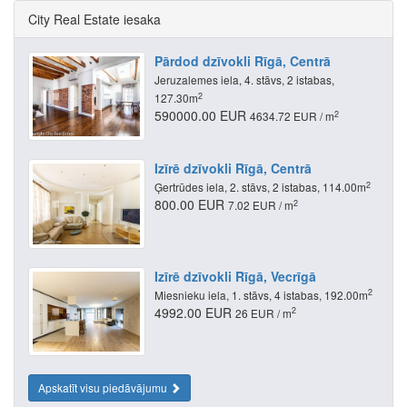
City Real Estate iesaka
Pārdod dzīvokli Rīgā, Centrā
Jeruzalemes iela, 4. stāvs, 2 istabas,
2
127.30m
590000.00 EUR
2
4634.72 EUR / m
Izīrē dzīvokli Rīgā, Centrā
2
Ģertrūdes iela, 2. stāvs, 2 istabas, 114.00m
800.00 EUR
2
7.02 EUR / m
Izīrē dzīvokli Rīgā, Vecrīgā
2
Miesnieku iela, 1. stāvs, 4 istabas, 192.00m
4992.00 EUR
2
26 EUR / m
Apskatīt visu piedāvājumu