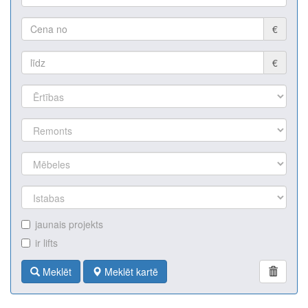
€
€
jaunais projekts
ir lifts
Meklēt
Meklēt kartē