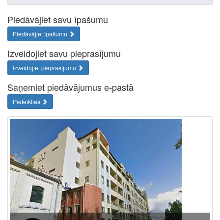
Piedāvājiet savu īpašumu
Piedāvājiet īpašumu
Izveidojiet savu pieprasījumu
Izveidojiet pieprasījumu
Saņemiet piedāvājumus e-pastā
Pieteikties