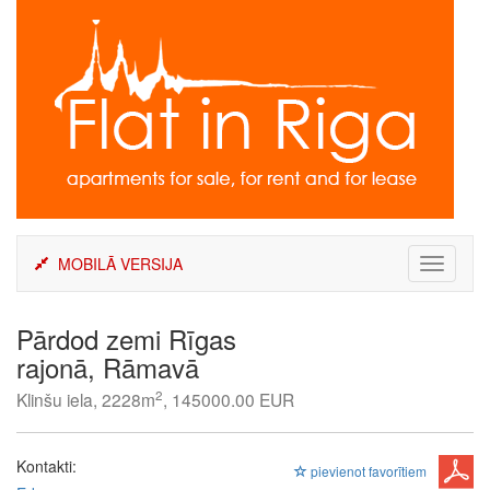
Skip
to
content
MOBILĀ VERSIJA
Toggle
navigati
Pārdod zemi Rīgas
rajonā, Rāmavā
2
Klinšu iela, 2228m
, 145000.00 EUR
Kontakti:
pievienot favorītiem