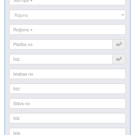
Sub-tips
Reģions
2
m
2
m