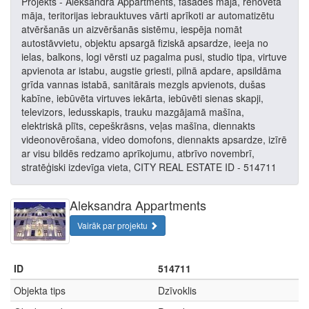
Projekts - Aleksandra Appartments, fasādes māja, renovēta
māja, teritorijas iebrauktuves vārti aprīkoti ar automatizētu
atvēršanās un aizvēršanās sistēmu, iespēja nomāt
autostāvvietu, objektu apsargā fiziskā apsardze, ieeja no
ielas, balkons, logi vērsti uz pagalma pusi, studio tipa, virtuve
apvienota ar istabu, augstie griesti, pilnā apdare, apsildāma
grīda vannas istabā, sanitārais mezgls apvienots, dušas
kabīne, iebūvēta virtuves iekārta, iebūvēti sienas skapji,
televizors, ledusskapis, trauku mazgājamā mašīna,
elektriskā plīts, cepeškrāsns, veļas mašīna, diennakts
videonovērošana, video domofons, diennakts apsardze, izīrē
ar visu bildēs redzamo aprīkojumu, atbrīvo novembrī,
stratēģiski izdevīga vieta, CITY REAL ESTATE ID - 514711
Aleksandra Appartments
Vairāk par projektu
ID
514711
Objekta tips
Dzīvoklis