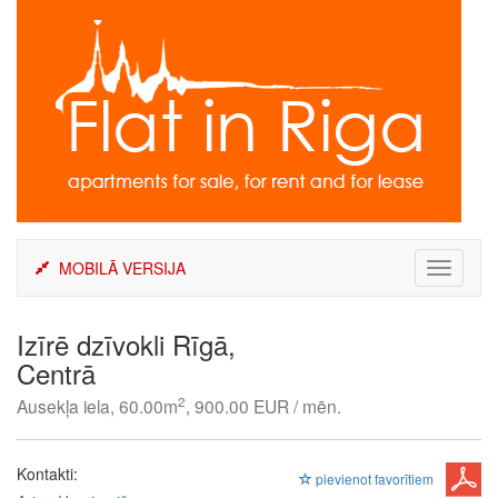
Skip
to
content
MOBILĀ VERSIJA
Toggle
navigati
Izīrē dzīvokli Rīgā,
Centrā
2
Ausekļa iela, 60.00m
, 900.00 EUR / mēn.
Kontakti:
pievienot favorītiem