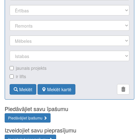
jaunais projekts
ir lifts
Meklēt
Meklēt kartē
Piedāvājiet savu īpašumu
Piedāvājiet īpašumu
Izveidojiet savu pieprasījumu