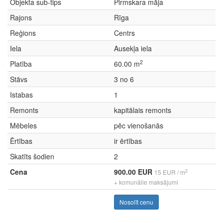
Objekta sub-tips
Pirmskara māja
Rajons
Rīga
Reģions
Centrs
Iela
Ausekļa iela
2
Platība
60.00 m
Stāvs
3 no 6
Istabas
1
Remonts
kapitālais remonts
Mēbeles
pēc vienošanās
Ērtības
ir ērtības
Skatīts šodien
2
Cena
900.00 EUR
2
15 EUR / m
+ komunālie maksājumi
Nosolīt cenu