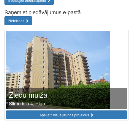
Izveidojiet pieprasījumu
Saņemiet piedāvājumus e-pastā
Pieteikties
Ziedu muiža
Stirnu iela 4, Rīga
Apskatīt visus jaunos projektus