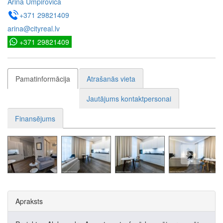
Arina Umpiroviča
+371 29821409
arina@cityreal.lv
+371 29821409
Pamatinformācija
Atrašanās vieta
Jautājums kontaktpersonai
Finansējums
Apraksts