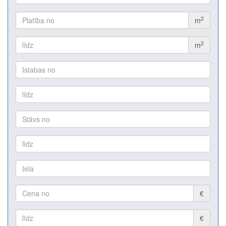
2
m
2
m
€
€