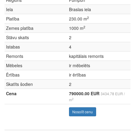
Reģions
Pumpuri
Iela
Braslas iela
2
Platība
230.00 m
2
Zemes platība
1000 m
Stāvu skaits
2
Istabas
4
Remonts
kapitālais remonts
Mēbeles
ir mēbelēts
Ērtības
ir ērtības
Skatīts šodien
2
Cena
790000.00 EUR
3434.78 EUR /
2
m
Nosolīt cenu