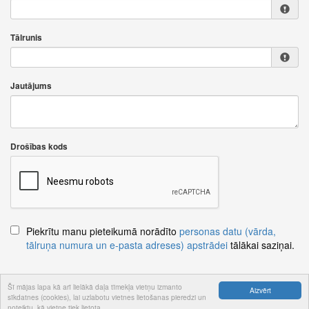
Tālrunis
Jautājums
Drošības kods
Piekrītu manu pieteikumā norādīto
personas datu (vārda,
tālruņa numura un e-pasta adreses) apstrādei
tālākai saziņai.
Šī mājas lapa kā arī lielākā daļa tīmekļa vietņu izmanto
Aizvērt
sīkdatnes (cookies), lai uzlabotu vietnes lietošanas pieredzi un
Nosūtīt jautājumu
noteiktu, kā vietne tiek lietota.