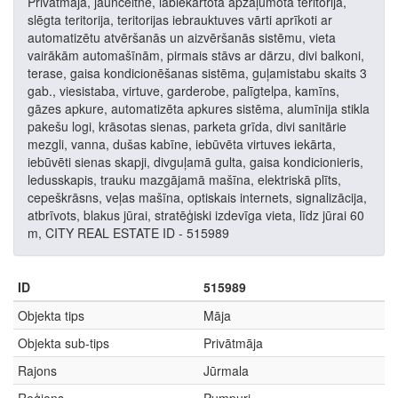
Privātmāja, jaunceltne, labiekārtota apzaļumota teritorija,
slēgta teritorija, teritorijas iebrauktuves vārti aprīkoti ar
automatizētu atvēršanās un aizvēršanās sistēmu, vieta
vairākām automašīnām, pirmais stāvs ar dārzu, divi balkoni,
terase, gaisa kondicionēšanas sistēma, guļamistabu skaits 3
gab., viesistaba, virtuve, garderobe, palīgtelpa, kamīns,
gāzes apkure, automatizēta apkures sistēma, alumīnija stikla
pakešu logi, krāsotas sienas, parketa grīda, divi sanitārie
mezgli, vanna, dušas kabīne, iebūvēta virtuves iekārta,
iebūvēti sienas skapji, divguļamā gulta, gaisa kondicionieris,
ledusskapis, trauku mazgājamā mašīna, elektriskā plīts,
cepeškrāsns, veļas mašīna, optiskais internets, signalizācija,
atbrīvots, blakus jūrai, stratēģiski izdevīga vieta, līdz jūrai 60
m, CITY REAL ESTATE ID - 515989
ID
515989
Objekta tips
Māja
Objekta sub-tips
Privātmāja
Rajons
Jūrmala