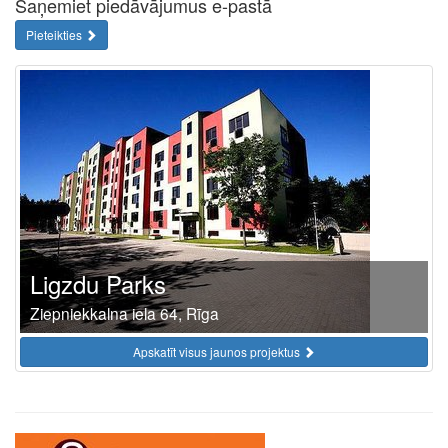
Saņemiet piedāvājumus e-pastā
Pieteikties
Ligzdu Parks
Ziepniekkalna iela 64, Rīga
Apskatīt visus jaunos projektus