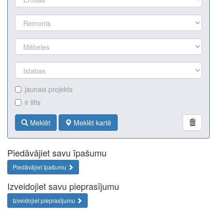
jaunais projekts
ir lifts
Meklēt
Meklēt kartē
Piedāvājiet savu īpašumu
Piedāvājiet īpašumu
Izveidojiet savu pieprasījumu
Izveidojiet pieprasījumu