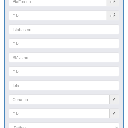
2
m
2
m
€
€