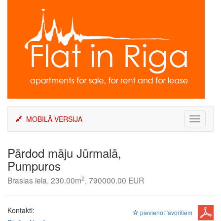
Skip
to
content
MOBILĀ VERSIJA
Toggle
navigati
Pārdod māju Jūrmalā,
Pumpuros
2
Braslas iela, 230.00m
, 790000.00 EUR
Kontakti:
pievienot favorītiem