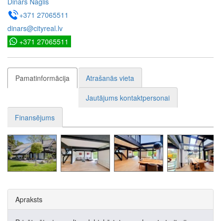
Dinārs Naglis
+371 27065511
dinars@cityreal.lv
+371 27065511
Pamatinformācija
Atrašanās vieta
Jautājums kontaktpersonai
Finansējums
Apraksts