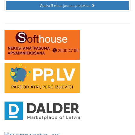
Apskatīt visus jaunos projektus