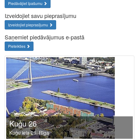
Piedāvājiet īpašumu
Izveidojiet savu pieprasījumu
Izveidojiet pieprasījumu
Saņemiet piedāvājumus e-pastā
Pieteikties
Kuģu 26
Kuģu iela 26, Rīga