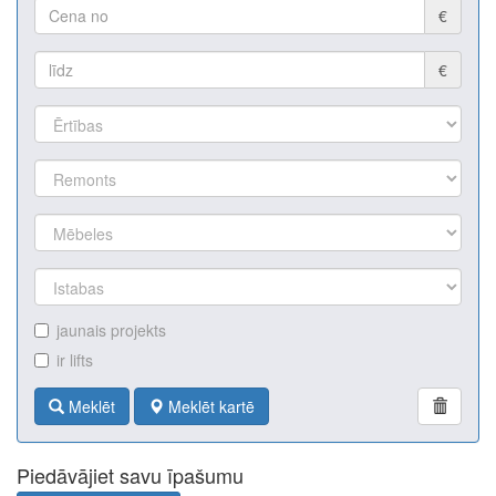
€
€
jaunais projekts
ir lifts
Meklēt
Meklēt kartē
Piedāvājiet savu īpašumu