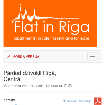
Skip
to
content
MOBILĀ VERSIJA
Toggle
navigati
Pārdod dzīvokli Rīgā,
Centrā
2
Valdemāra iela, 54.83m
, 110000.00 EUR
Kontakti:
pievienot favorītiem