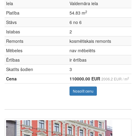
Iela
Valdemāra iela
2
Platība
54.83 m
Stāvs
6 no 6
Istabas
2
Remonts
kosmētiskais remonts
Mēbeles
nav mēbelēts
Ērtības
ir ērtības
Skatīts šodien
3
Cena
110000.00 EUR
2
2006.2 EUR / m
Nosolīt cenu