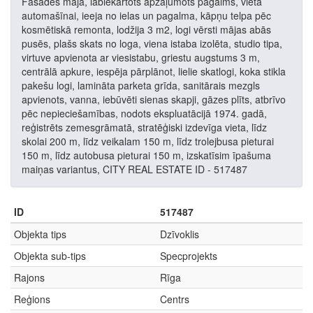
Fasādes māja, labiekārtots apzaļumots pagalms, vieta
automašīnai, ieeja no ielas un pagalma, kāpņu telpa pēc
kosmētiskā remonta, lodžija 3 m2, logi vērsti mājas abās
pusēs, plašs skats no loga, viena istaba izolēta, studio tipa,
virtuve apvienota ar viesistabu, griestu augstums 3 m,
centrālā apkure, iespēja pārplānot, lielie skatlogi, koka stikla
pakešu logi, lamināta parketa grīda, sanitārais mezgls
apvienots, vanna, iebūvēti sienas skapji, gāzes plīts, atbrīvo
pēc nepieciešamības, nodots ekspluatācijā 1974. gadā,
reģistrēts zemesgrāmatā, stratēģiski izdevīga vieta, līdz
skolai 200 m, līdz veikalam 150 m, līdz trolejbusa pieturai
150 m, līdz autobusa pieturai 150 m, izskatīsim īpašuma
maiņas variantus, CITY REAL ESTATE ID - 517487
ID
517487
Objekta tips
Dzīvoklis
Objekta sub-tips
Specprojekts
Rajons
Rīga
Reģions
Centrs