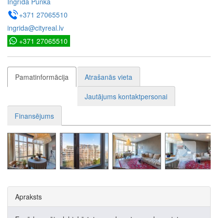
Ingrīda Punka
+371 27065510
ingrida@cityreal.lv
+371 27065510
Pamatinformācija
Atrašanās vieta
Jautājums kontaktpersonai
Finansējums
Apraksts