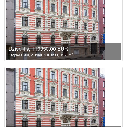
Dzīvoklis, 110950.00 EUR
2
Lāčplēša iela, 2. stāvs, 2 istabas, 31.70m