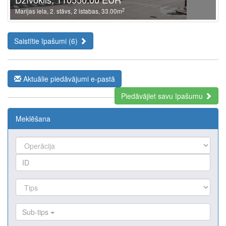
2
Marijas iela, 2. stāvs, 2 istabas, 33.00m
Saistītie īpašumi (6)
Aktuālie piedāvājumi e-pastā
Piedāvājiet savu īpašumu
Meklēšana
Sub-tips