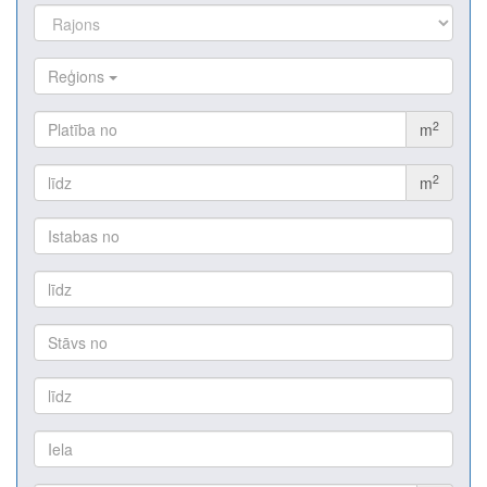
Reģions
2
m
2
m