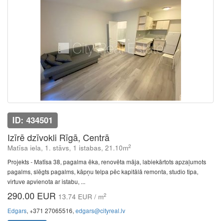
ID: 434501
Izīrē dzīvokli Rīgā, Centrā
2
Matīsa iela, 1. stāvs, 1 istabas, 21.10m
Projekts - Matīsa 38, pagalma ēka, renovēta māja, labiekārtots apzaļumots
pagalms, slēgts pagalms, kāpņu telpa pēc kapitālā remonta, studio tipa,
virtuve apvienota ar istabu, ...
290.00 EUR
2
13.74 EUR / m
Edgars
, +371 27065516,
edgars@cityreal.lv