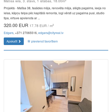
Matīsa iela, 3. stāvs, 1 istabas, 18.00m
Projekts - Matīsa 38, fasādes māja, renovēta māja, slēgts pagalms, ieeja no
ielas, kāpņu telpa pēc kapitālā remonta, logi vērsti uz pagalma pusi, studio
tipa, virtuve apvienota ar ...
320.00 EUR
2
17.78 EUR / m
Edgars
, +371 27065516,
edgars@cityreal.lv
Apskatīt
pievienot favorītiem