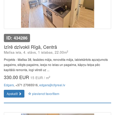
ID: 434286
Izīrē dzīvokli Rīgā, Centrā
2
Matīsa iela, 4. stāvs, 1 istabas, 22.00m
Projekts - Matīsa 38, fasādes māja, renovēta māja, labiekārtots apzaļumots
pagalms, slēgts pagalms, ieeja no ielas un pagalma, kāpņu telpa pēc
kapitālā remonta, logi vērsti uz ...
330.00 EUR
2
15 EUR / m
Edgars
, +371 27065516,
edgars@cityreal.lv
Apskatīt
pievienot favorītiem