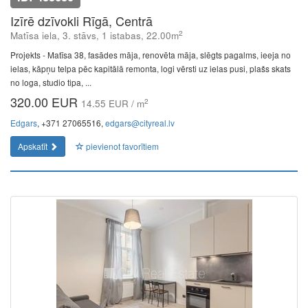
Izīrē dzīvokli Rīgā, Centrā
2
Matīsa iela, 3. stāvs, 1 istabas, 22.00m
Projekts - Matīsa 38, fasādes māja, renovēta māja, slēgts pagalms, ieeja no
ielas, kāpņu telpa pēc kapitālā remonta, logi vērsti uz ielas pusi, plašs skats
no loga, studio tipa, ...
320.00 EUR
2
14.55 EUR / m
Edgars
, +371 27065516,
edgars@cityreal.lv
Apskatīt
pievienot favorītiem