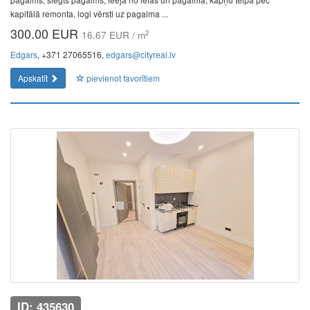
kapitālā remonta, logi vērsti uz pagalma ...
300.00 EUR
2
16.67 EUR / m
Edgars
, +371 27065516,
edgars@cityreal.lv
Apskatīt
pievienot favorītiem
ID: 435630