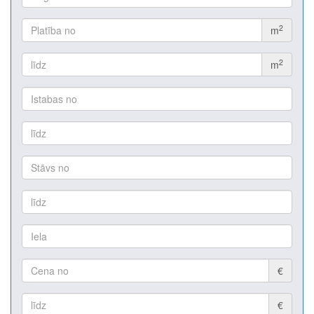
2
m
2
m
€
€