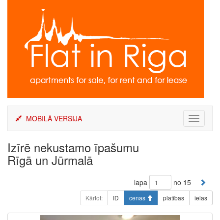
Skip
to
content
MOBILĀ VERSIJA
Toggle
navigati
Izīrē nekustamo īpašumu
Rīgā un Jūrmalā
lapa
no 15
Kārtot:
ID
cenas
platības
ielas