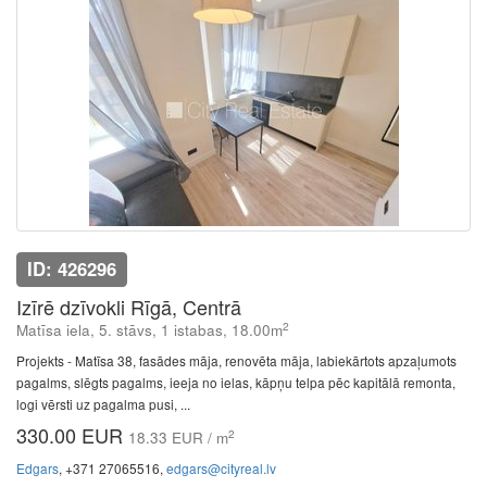
ID: 426296
Izīrē dzīvokli Rīgā, Centrā
2
Matīsa iela, 5. stāvs, 1 istabas, 18.00m
Projekts - Matīsa 38, fasādes māja, renovēta māja, labiekārtots apzaļumots
pagalms, slēgts pagalms, ieeja no ielas, kāpņu telpa pēc kapitālā remonta,
logi vērsti uz pagalma pusi, ...
330.00 EUR
2
18.33 EUR / m
Edgars
, +371 27065516,
edgars@cityreal.lv