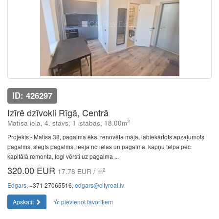
ID: 426297
Izīrē dzīvokli Rīgā, Centrā
2
Matīsa iela, 4. stāvs, 1 istabas, 18.00m
Projekts - Matīsa 38, pagalma ēka, renovēta māja, labiekārtots apzaļumots
pagalms, slēgts pagalms, ieeja no ielas un pagalma, kāpņu telpa pēc
kapitālā remonta, logi vērsti uz pagalma ...
320.00 EUR
2
17.78 EUR / m
Edgars
, +371 27065516,
edgars@cityreal.lv
Apskatīt
pievienot favorītiem