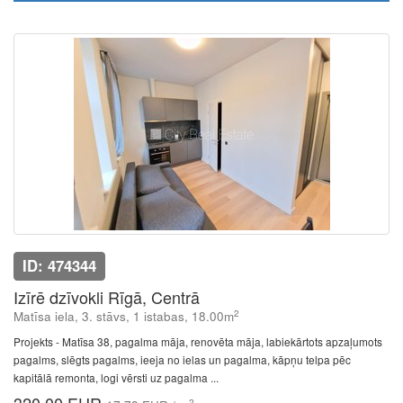
ID: 474344
Izīrē dzīvokli Rīgā, Centrā
2
Matīsa iela, 3. stāvs, 1 istabas, 18.00m
Projekts - Matīsa 38, pagalma māja, renovēta māja, labiekārtots apzaļumots
pagalms, slēgts pagalms, ieeja no ielas un pagalma, kāpņu telpa pēc
kapitālā remonta, logi vērsti uz pagalma ...
2