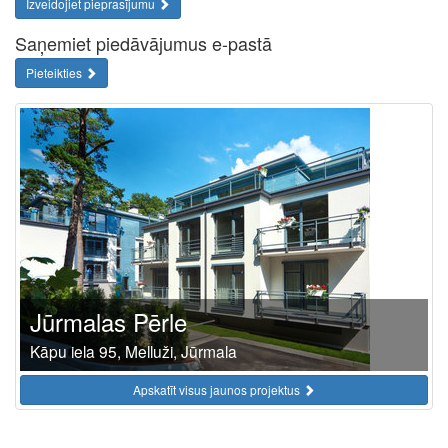
Izveidojiet pieprasījumu
Saņemiet piedāvājumus e-pastā
Pieteikties
Jūrmalas Pērle
Kāpu iela 95, Melluži, Jūrmala
Apskatīt visus jaunos projektus