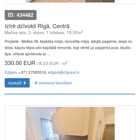
ID: 434482
Izīrē dzīvokli Rīgā, Centrā
2
Matīsa iela, 2. stāvs, 1 istabas, 18.00m
Projekts - Matīsa 38, fasādes māja, renovēta māja, slēgts pagalms, ieeja no
ielas, kāpņu telpa pēc kapitālā remonta, logi vērsti uz pagalma pusi, studio
tipa, virtuve apvienota ar ...
330.00 EUR
2
18.33 EUR / m
Edgars
, +371 27065516,
edgars@cityreal.lv
Apskatīt
pievienot favorītiem