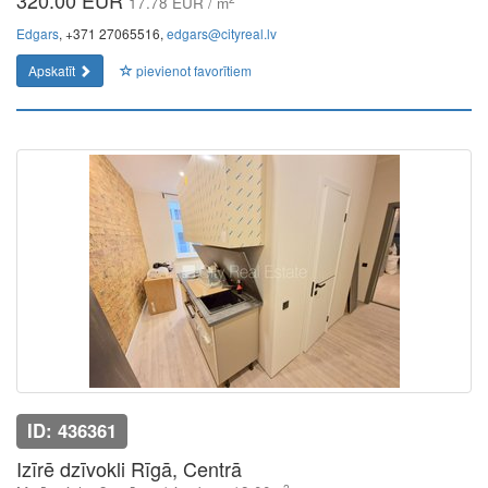
320.00 EUR
17.78 EUR / m
Edgars
, +371 27065516,
edgars@cityreal.lv
Apskatīt
pievienot favorītiem
ID: 436361
Izīrē dzīvokli Rīgā, Centrā
2