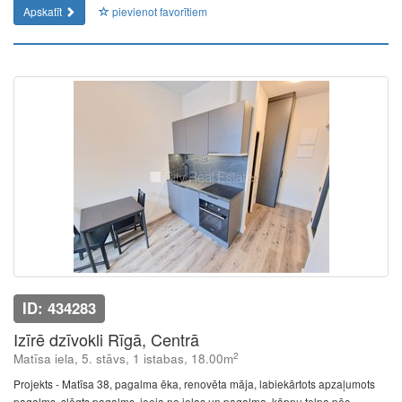
Apskatīt
pievienot favorītiem
ID: 434283
Izīrē dzīvokli Rīgā, Centrā
2
Matīsa iela, 5. stāvs, 1 istabas, 18.00m
Projekts - Matīsa 38, pagalma ēka, renovēta māja, labiekārtots apzaļumots
pagalms, slēgts pagalms, ieeja no ielas un pagalma, kāpņu telpa pēc