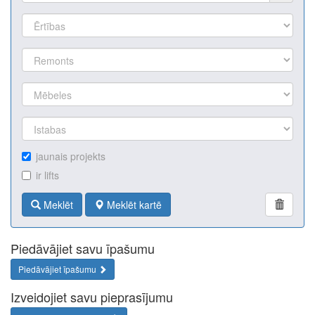
jaunais projekts
ir lifts
Meklēt
Meklēt kartē
Piedāvājiet savu īpašumu
Piedāvājiet īpašumu
Izveidojiet savu pieprasījumu