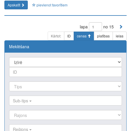
Apskatīt
pievienot favorītiem
lapa
no 15
Kārtot:
ID
cenas
platības
ielas
Meklēšana
Sub-tips
Reģions