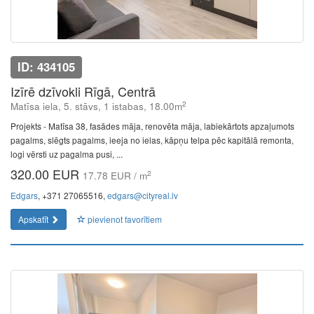
ID: 434105
Izīrē dzīvokli Rīgā, Centrā
2
Matīsa iela, 5. stāvs, 1 istabas, 18.00m
Projekts - Matīsa 38, fasādes māja, renovēta māja, labiekārtots apzaļumots
pagalms, slēgts pagalms, ieeja no ielas, kāpņu telpa pēc kapitālā remonta,
logi vērsti uz pagalma pusi, ...
320.00 EUR
2
17.78 EUR / m
Edgars
, +371 27065516,
edgars@cityreal.lv
Apskatīt
pievienot favorītiem