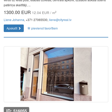
patēriņa skaitītāji, ...
1300.00 EUR
2
12.04 EUR / m
Liene Johanna
, +371 27065530,
liene@cityreal.lv
Apskatīt
pievienot favorītiem
ID: 516055