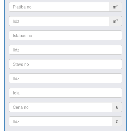
2
m
2
m
€
€