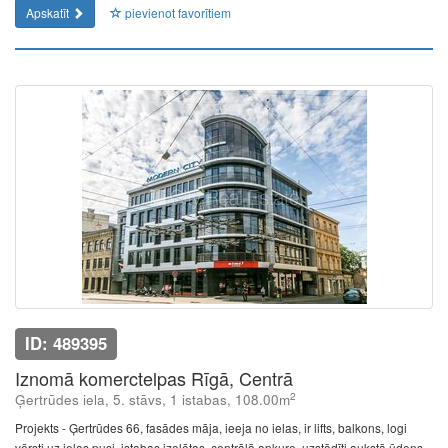
Apskatīt
pievienot favorītiem
ID: 489395
Iznomā komerctelpas Rīgā, Centrā
2
Ģertrūdes iela, 5. stāvs, 1 istabas, 108.00m
Projekts - Ģertrūdes 66, fasādes māja, ieeja no ielas, ir lifts, balkons, logi
vērsti uz ielas pusi, istabas izolētas, centrālā apkure, uzstādīti aukstā ūdens