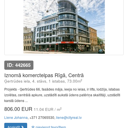
ID: 442665
Iznomā komerctelpas Rīgā, Centrā
2
Ģertrūdes iela, 4. stāvs, 1 istabas, 73.00m
Projekts - Ģertrūdes 66, fasādes māja, ieeja no ielas, ir lifts, lodžija, istabas
izolētas, centrālā apkure, uzstādīti aukstā ūdens patēriņa skaitītāji, uzstādīti
karstā ūdens ...
806.00 EUR
2
11.04 EUR / m
Liene Johanna
, +371 27065530,
liene@cityreal.lv
Apskatīt
pievienot favorītiem