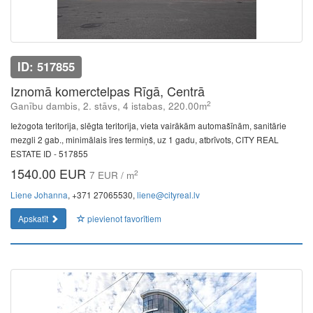
ID: 517855
Iznomā komerctelpas Rīgā, Centrā
2
Ganību dambis, 2. stāvs, 4 istabas, 220.00m
Iežogota teritorija, slēgta teritorija, vieta vairākām automašīnām, sanitārie
mezgli 2 gab., minimālais īres termiņš, uz 1 gadu, atbrīvots, CITY REAL
ESTATE ID - 517855
1540.00 EUR
2
7 EUR / m
Liene Johanna
, +371 27065530,
liene@cityreal.lv
Apskatīt
pievienot favorītiem