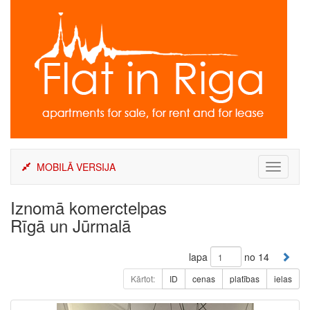
Skip
to
content
MOBILĀ VERSIJA
Toggle
navigati
Iznomā komerctelpas
Rīgā un Jūrmalā
lapa
no 14
Kārtot:
ID
cenas
platības
ielas