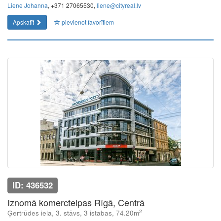
Liene Johanna
, +371 27065530,
liene@cityreal.lv
Apskatīt
pievienot favorītiem
ID: 436532
Iznomā komerctelpas Rīgā, Centrā
2
Ģertrūdes iela, 3. stāvs, 3 istabas, 74.20m