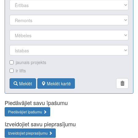
jaunais projekts
ir lifts
Meklēt
Meklēt kartē
Piedāvājiet savu īpašumu
Piedāvājiet īpašumu
Izveidojiet savu pieprasījumu
Izveidojiet pieprasījumu