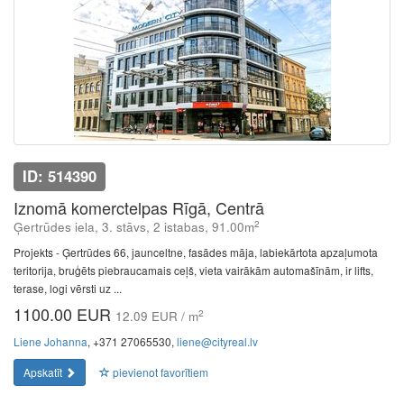
ID: 514390
Iznomā komerctelpas Rīgā, Centrā
2
Ģertrūdes iela, 3. stāvs, 2 istabas, 91.00m
Projekts - Ģertrūdes 66, jaunceltne, fasādes māja, labiekārtota apzaļumota
teritorija, bruģēts piebraucamais ceļš, vieta vairākām automašīnām, ir lifts,
terase, logi vērsti uz ...
1100.00 EUR
2
12.09 EUR / m
Liene Johanna
, +371 27065530,
liene@cityreal.lv
Apskatīt
pievienot favorītiem