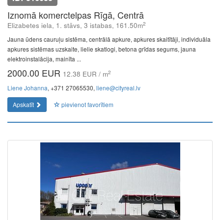
Iznomā komerctelpas Rīgā, Centrā
2
Elizabetes iela, 1. stāvs, 3 istabas, 161.50m
Jauna ūdens cauruļu sistēma, centrālā apkure, apkures skaitītāji, individuāla
apkures sistēmas uzskaite, lielie skatlogi, betona grīdas segums, jauna
elektroinstalācija, mainīta ...
2000.00 EUR
2
12.38 EUR / m
Liene Johanna
, +371 27065530,
liene@cityreal.lv
Apskatīt
pievienot favorītiem