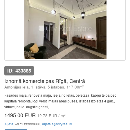
ID: 433885
Iznomā komerctelpas Rīgā, Centrā
2
Antonijas iela, 1. stāvs, 5 istabas, 117.00m
Fasādes māja, renovēta māja, ieeja no ielas, beletāža, kāpņu telpa pēc
kapitālā remonta, logi vērsti mājas abās pusēs, istabas izolētas 4 gab.,
virtuve, halle, augstie griesti, ...
1495.00 EUR
2
12.78 EUR / m
Aljeta
, +371 22333666,
aljeta.e@cityreal.lv