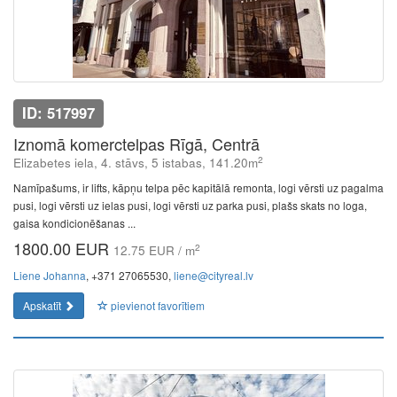
ID: 517997
Iznomā komerctelpas Rīgā, Centrā
2
Elizabetes iela, 4. stāvs, 5 istabas, 141.20m
Namīpašums, ir lifts, kāpņu telpa pēc kapitālā remonta, logi vērsti uz pagalma
pusi, logi vērsti uz ielas pusi, logi vērsti uz parka pusi, plašs skats no loga,
gaisa kondicionēšanas ...
1800.00 EUR
2
12.75 EUR / m
Liene Johanna
, +371 27065530,
liene@cityreal.lv
Apskatīt
pievienot favorītiem