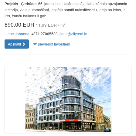
Projekts - Ģertrūdes 66, jaunceltne, fasādes māja, labiekārtota apzaļumota
teritorija, vieta automašīnai, iespēja nomāt autostāvvietu, ieeja no ielas, ir
lifts, franču balkons 3 gab., ...
890.00 EUR
2
11.99 EUR / m
Liene Johanna
, +371 27065530,
liene@cityreal.lv
Apskatīt
pievienot favorītiem