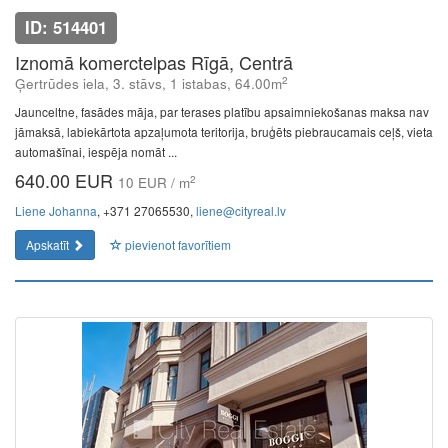
ID: 514401
Iznomā komerctelpas Rīgā, Centrā
2
Ģertrūdes iela, 3. stāvs, 1 istabas, 64.00m
Jaunceltne, fasādes māja, par terases platību apsaimniekošanas maksa nav
jāmaksā, labiekārtota apzaļumota teritorija, bruģēts piebraucamais ceļš, vieta
automašīnai, iespēja nomāt ...
640.00 EUR
2
10 EUR / m
Liene Johanna
, +371 27065530,
liene@cityreal.lv
Apskatīt
pievienot favorītiem