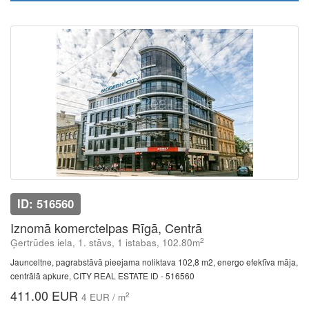
ID: 516560
Iznomā komerctelpas Rīgā, Centrā
2
Ģertrūdes iela, 1. stāvs, 1 istabas, 102.80m
Jaunceltne, pagrabstāvā pieejama noliktava 102,8 m2, energo efektīva māja,
centrālā apkure, CITY REAL ESTATE ID - 516560
411.00 EUR
2
4 EUR / m