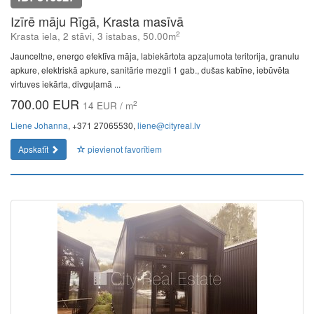
Izīrē māju Rīgā, Krasta masīvā
2
Krasta iela, 2 stāvi, 3 istabas, 50.00m
Jaunceltne, energo efektīva māja, labiekārtota apzaļumota teritorija, granulu
apkure, elektriskā apkure, sanitārie mezgli 1 gab., dušas kabīne, iebūvēta
virtuves iekārta, divguļamā ...
700.00 EUR
2
14 EUR / m
Liene Johanna
, +371 27065530,
liene@cityreal.lv
Apskatīt
pievienot favorītiem