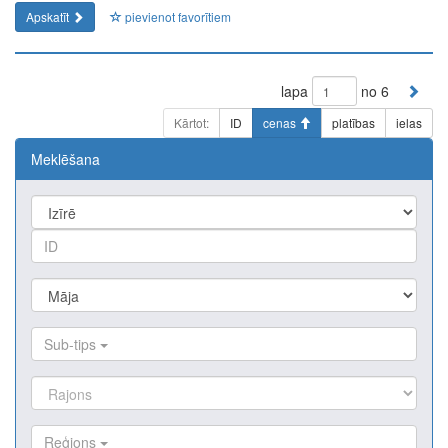
Apskatīt
pievienot favorītiem
lapa
no 6
Kārtot:
ID
cenas
platības
ielas
Meklēšana
Sub-tips
Reģions