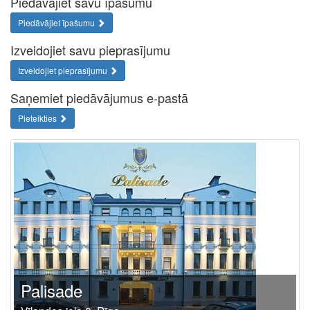
Piedāvājiet savu īpašumu
Piedāvājiet īpašumu
Izveidojiet savu pieprasījumu
Izveidojiet pieprasījumu
Saņemiet piedāvājumus e-pastā
Pieteikties
Palisade