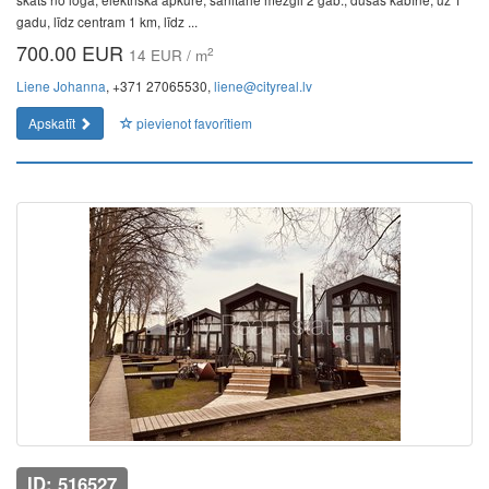
gadu, līdz centram 1 km, līdz ...
700.00 EUR
2
14 EUR / m
Liene Johanna
, +371 27065530,
liene@cityreal.lv
Apskatīt
pievienot favorītiem
ID: 516527