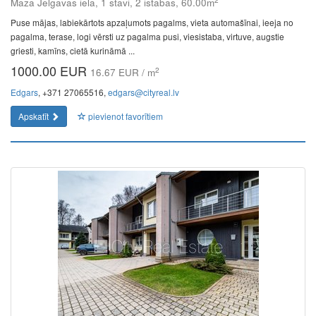
Mazā Jelgavas iela, 1 stāvi, 2 istabas, 60.00m
Puse mājas, labiekārtots apzaļumots pagalms, vieta automašīnai, ieeja no
pagalma, terase, logi vērsti uz pagalma pusi, viesistaba, virtuve, augstie
griesti, kamīns, cietā kurināmā ...
1000.00 EUR
2
16.67 EUR / m
Edgars
, +371 27065516,
edgars@cityreal.lv
Apskatīt
pievienot favorītiem