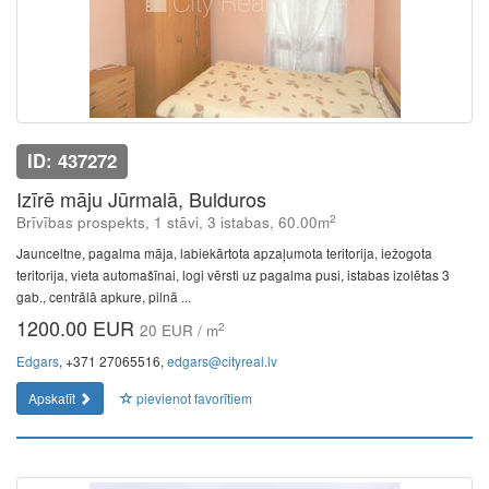
ID: 437272
Izīrē māju Jūrmalā, Bulduros
2
Brīvības prospekts, 1 stāvi, 3 istabas, 60.00m
Jaunceltne, pagalma māja, labiekārtota apzaļumota teritorija, iežogota
teritorija, vieta automašīnai, logi vērsti uz pagalma pusi, istabas izolētas 3
gab., centrālā apkure, pilnā ...
1200.00 EUR
2
20 EUR / m
Edgars
, +371 27065516,
edgars@cityreal.lv
Apskatīt
pievienot favorītiem