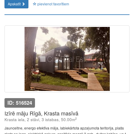
Apskatīt
pievienot favorītiem
ID: 516524
Izīrē māju Rīgā, Krasta masīvā
2
Krasta iela, 2 stāvi, 3 istabas, 50.00m
Jaunceltne, energo efektīva māja, labiekārtota apzaļumota teritorija, plašs
skats no loga, elektriskā apkure, sanitārie mezgli 2 gab., dušas kabīne, uz 1