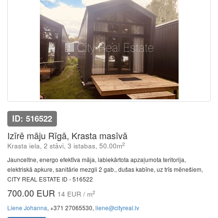
ID: 516522
Izīrē māju Rīgā, Krasta masīvā
2
Krasta iela, 2 stāvi, 3 istabas, 50.00m
Jaunceltne, energo efektīva māja, labiekārtota apzaļumota teritorija,
elektriskā apkure, sanitārie mezgli 2 gab., dušas kabīne, uz trīs mēnešiem,
CITY REAL ESTATE ID - 516522
700.00 EUR
2
14 EUR / m
Liene Johanna
, +371 27065530,
liene@cityreal.lv