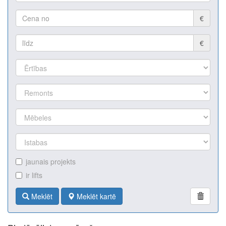
€
€
jaunais projekts
ir lifts
Meklēt
Meklēt kartē