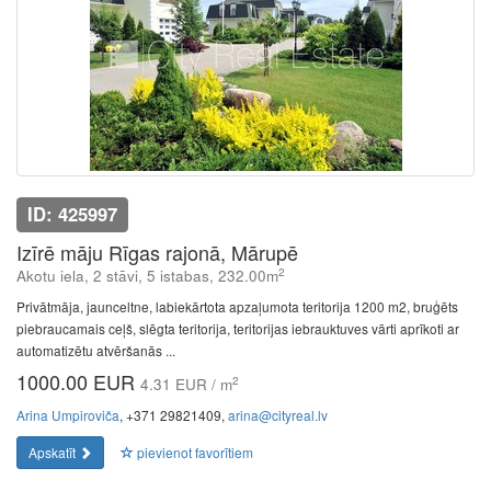
ID: 425997
Izīrē māju Rīgas rajonā, Mārupē
2
Akotu iela, 2 stāvi, 5 istabas, 232.00m
Privātmāja, jaunceltne, labiekārtota apzaļumota teritorija 1200 m2, bruģēts
piebraucamais ceļš, slēgta teritorija, teritorijas iebrauktuves vārti aprīkoti ar
automatizētu atvēršanās ...
1000.00 EUR
2
4.31 EUR / m
Arina Umpiroviča
, +371 29821409,
arina@cityreal.lv
Apskatīt
pievienot favorītiem