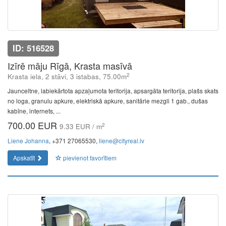
ID: 516528
Izīrē māju Rīgā, Krasta masīvā
2
Krasta iela, 2 stāvi, 3 istabas, 75.00m
Jaunceltne, labiekārtota apzaļumota teritorija, apsargāta teritorija, plašs skats
no loga, granulu apkure, elektriskā apkure, sanitārie mezgli 1 gab., dušas
kabīne, internets, ...
700.00 EUR
2
9.33 EUR / m
Liene Johanna
, +371 27065530,
liene@cityreal.lv
Apskatīt
pievienot favorītiem