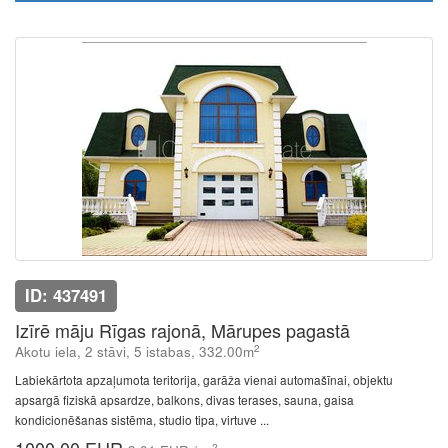
ID: 437491
Izīrē māju Rīgas rajonā, Mārupes pagastā
2
Akotu iela, 2 stāvi, 5 istabas, 332.00m
Labiekārtota apzaļumota teritorija, garāža vienai automašīnai, objektu
apsargā fiziskā apsardze, balkons, divas terases, sauna, gaisa
kondicionēšanas sistēma, studio tipa, virtuve ...
2