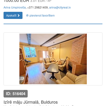
1000.00 EUR
3.01 EUR / m
Arina Umpiroviča
, +371 29821409,
arina@cityreal.lv
Apskatīt
pievienot favorītiem
ID: 516404
Izīrē māju Jūrmalā, Bulduros
2