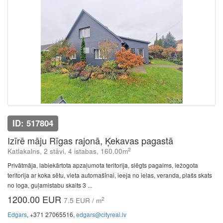
ID: 517804
Izīrē māju Rīgas rajonā, Ķekavas pagastā
2
Katlakalns, 2 stāvi, 4 istabas, 160.00m
Privātmāja, labiekārtota apzaļumota teritorija, slēgts pagalms, iežogota
teritorija ar koka sētu, vieta automašīnai, ieeja no ielas, veranda, plašs skats
no loga, guļamistabu skaits 3 ...
1200.00 EUR
2
7.5 EUR / m
Edgars
, +371 27065516,
edgars@cityreal.lv