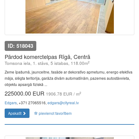
ID: 518043
Pārdod komerctelpas Rīgā, Centrā
2
Tomsona iela, 1. stāvs, 5 istabas, 118.00m
Zeme īpašumā, jaunceltne, fasāde ar dekoratīvo apmetumu, energo efektīva
māja, slēgta teritorija, garāža divām automašīnām, pazemes autostāvvieta,
objektu apsargā fiziskā ...
225000.00 EUR
2
1906.78 EUR / m
Edgars
, +371 27065516,
edgars@cityreal.lv
Apskatīt
pievienot favorītiem