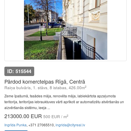
ID: 515544
Pārdod komerctelpas Rīgā, Centrā
2
Raiņa bulvāris, 1. stāvs, 8 istabas, 426.00m
Zeme īpašumā, fasādes māja, renovēta māja, labiekārtota apzaļumota
teritorija, teritorijas iebrauktuves vārti aprīkoti ar automatizētu atvēršanās un
aizvēršanās sistēmu, ieeja ...
213000.00 EUR
2
500 EUR / m
Ingrīda Punka
, +371 27065510,
ingrida@cityreal.lv