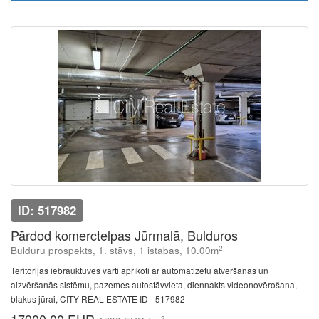
ID: 517982
Pārdod komerctelpas Jūrmalā, Bulduros
2
Bulduru prospekts, 1. stāvs, 1 istabas, 10.00m
Teritorijas iebrauktuves vārti aprīkoti ar automatizētu atvēršanās un
aizvēršanās sistēmu, pazemes autostāvvieta, diennakts videonovērošana,
blakus jūrai, CITY REAL ESTATE ID - 517982
2