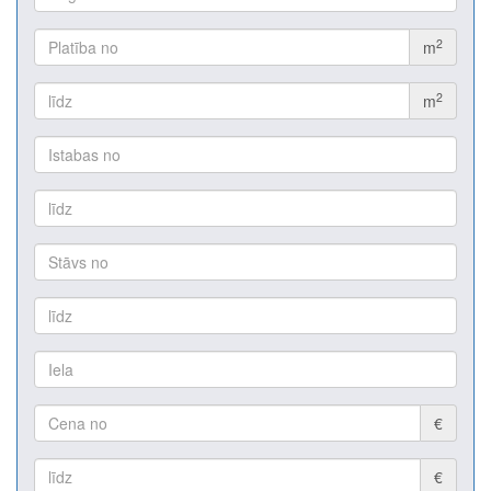
2
m
2
m
€
€