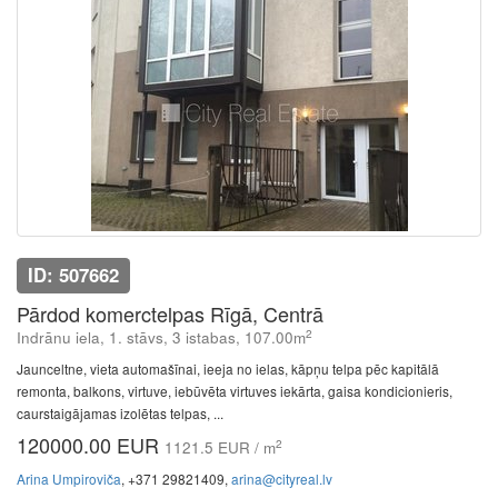
ID: 507662
Pārdod komerctelpas Rīgā, Centrā
2
Indrānu iela, 1. stāvs, 3 istabas, 107.00m
Jaunceltne, vieta automašīnai, ieeja no ielas, kāpņu telpa pēc kapitālā
remonta, balkons, virtuve, iebūvēta virtuves iekārta, gaisa kondicionieris,
caurstaigājamas izolētas telpas, ...
120000.00 EUR
2
1121.5 EUR / m
Arina Umpiroviča
, +371 29821409,
arina@cityreal.lv