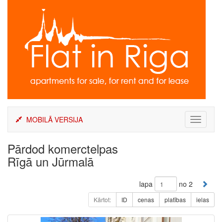
Skip
to
content
MOBILĀ VERSIJA
Toggle
navigati
Pārdod komerctelpas
Rīgā un Jūrmalā
lapa
no 2
Kārtot:
ID
cenas
platības
ielas