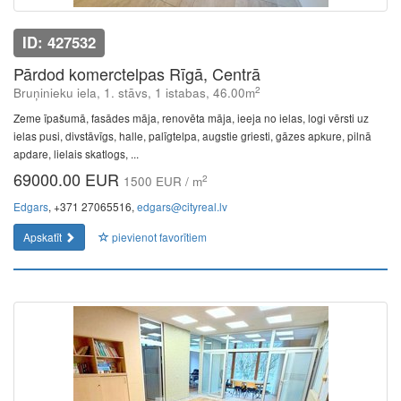
ID: 427532
Pārdod komerctelpas Rīgā, Centrā
2
Bruņinieku iela, 1. stāvs, 1 istabas, 46.00m
Zeme īpašumā, fasādes māja, renovēta māja, ieeja no ielas, logi vērsti uz
ielas pusi, divstāvīgs, halle, palīgtelpa, augstie griesti, gāzes apkure, pilnā
apdare, lielais skatlogs, ...
69000.00 EUR
2
1500 EUR / m
Edgars
, +371 27065516,
edgars@cityreal.lv
Apskatīt
pievienot favorītiem