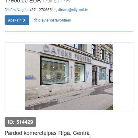
17900.00 EUR
1790 EUR / m
Dinārs Naglis
, +371 27065511,
dinars@cityreal.lv
Apskatīt
pievienot favorītiem
ID: 514429
Pārdod komerctelpas Rīgā, Centrā
2