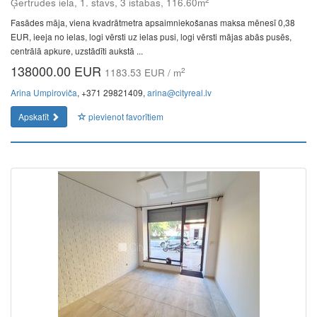
Ģertrūdes iela, 1. stāvs, 3 istabas, 116.60m
Fasādes māja, viena kvadrātmetra apsaimniekošanas maksa mēnesī 0,38
EUR, ieeja no ielas, logi vērsti uz ielas pusi, logi vērsti mājas abās pusēs,
centrālā apkure, uzstādīti aukstā ...
138000.00 EUR
2
1183.53 EUR / m
Arina Umpiroviča
, +371 29821409,
arina@cityreal.lv
Apskatīt
pievienot favorītiem