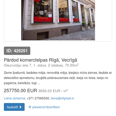
ID: 425251
Pārdod komerctelpas Rīgā, Vecrīgā
2
Gleznotāju iela 7, 1. stāvs, 2 istabas, 70.50m
Zeme īpašumā, fasādes māja, renovēta māja, ķieģeļu mūra sienas, fasāde ar
dekoratīvo apmetumu, bruģēts piebraucamais ceļš, ieeja no ielas, ieeja no
pagalma, beletāža, logi ...
257750.00 EUR
2
3656.03 EUR / m
Liene Johanna
, +371 27065530,
liene@cityreal.lv
Apskatīt
pievienot favorītiem