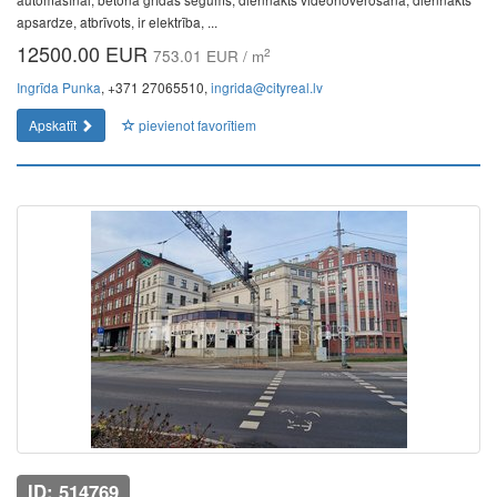
apsardze, atbrīvots, ir elektrība, ...
12500.00 EUR
2
753.01 EUR / m
Ingrīda Punka
, +371 27065510,
ingrida@cityreal.lv
Apskatīt
pievienot favorītiem
ID: 514769