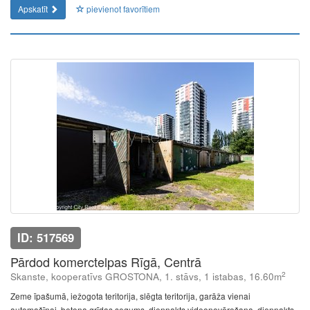
Apskatīt
pievienot favorītiem
ID: 517569
Pārdod komerctelpas Rīgā, Centrā
2
Skanste, kooperatīvs GROSTONA, 1. stāvs, 1 istabas, 16.60m
Zeme īpašumā, iežogota teritorija, slēgta teritorija, garāža vienai
automašīnai, betona grīdas segums, diennakts videonovērošana, diennakts