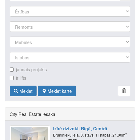
jaunais projekts
ir lifts
Meklēt
Meklēt kartē
City Real Estate iesaka
Izīrē dzīvokli Rīgā, Centrā
2
Bruņinieku iela, 3. stāvs, 1 istabas, 21.00m