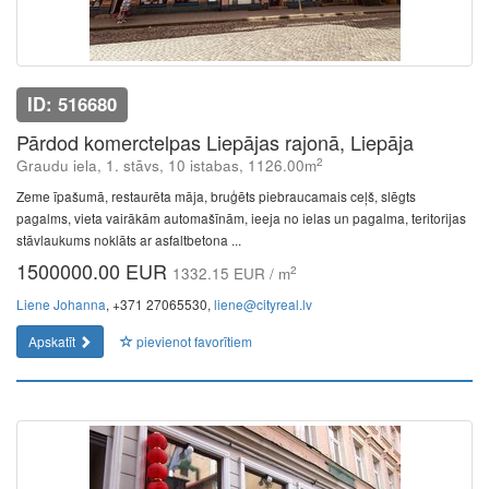
ID: 516680
Pārdod komerctelpas Liepājas rajonā, Liepāja
2
Graudu iela, 1. stāvs, 10 istabas, 1126.00m
Zeme īpašumā, restaurēta māja, bruģēts piebraucamais ceļš, slēgts
pagalms, vieta vairākām automašīnām, ieeja no ielas un pagalma, teritorijas
stāvlaukums noklāts ar asfaltbetona ...
1500000.00 EUR
2
1332.15 EUR / m
Liene Johanna
, +371 27065530,
liene@cityreal.lv
Apskatīt
pievienot favorītiem