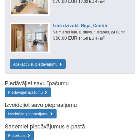
370.00 EUR
2
17.62 EUR / m
Izīrē dzīvokli Rīgā, Centrā
2
Valmieras iela, 2. stāvs, 1 istabas, 24.00m
350.00 EUR
2
14.58 EUR / m
Apskatīt visu piedāvājumu
Piedāvājiet savu īpašumu
Piedāvājiet īpašumu
Izveidojiet savu pieprasījumu
Izveidojiet pieprasījumu
Saņemiet piedāvājumus e-pastā
Pieteikties