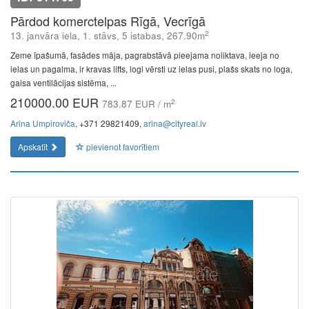
Pārdod komerctelpas Rīgā, Vecrīgā
2
13. janvāra iela, 1. stāvs, 5 istabas, 267.90m
Zeme īpašumā, fasādes māja, pagrabstāvā pieejama noliktava, ieeja no
ielas un pagalma, ir kravas lifts, logi vērsti uz ielas pusi, plašs skats no loga,
gaisa ventilācijas sistēma, ...
210000.00 EUR
2
783.87 EUR / m
Arina Umpiroviča
, +371 29821409,
arina@cityreal.lv
Apskatīt
pievienot favorītiem