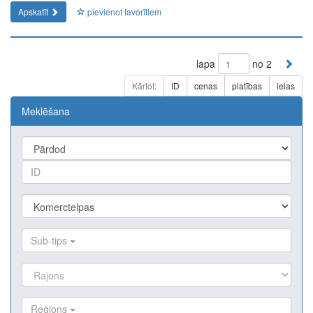
Apskatīt
pievienot favorītiem
lapa
no 2
Kārtot:
ID
cenas
platības
ielas
Meklēšana
Sub-tips
Reģions