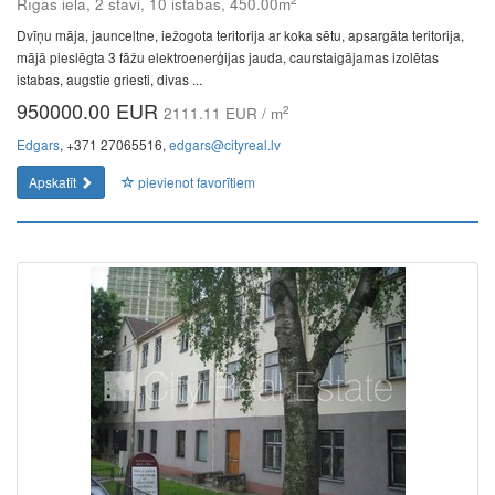
Rīgas iela, 2 stāvi, 10 istabas, 450.00m
Dvīņu māja, jaunceltne, iežogota teritorija ar koka sētu, apsargāta teritorija,
mājā pieslēgta 3 fāžu elektroenerģijas jauda, caurstaigājamas izolētas
istabas, augstie griesti, divas ...
950000.00 EUR
2
2111.11 EUR / m
Edgars
, +371 27065516,
edgars@cityreal.lv
Apskatīt
pievienot favorītiem