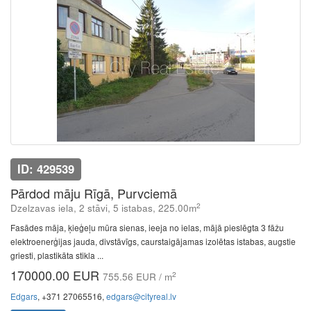
ID: 429539
Pārdod māju Rīgā, Purvciemā
2
Dzelzavas iela, 2 stāvi, 5 istabas, 225.00m
Fasādes māja, ķieģeļu mūra sienas, ieeja no ielas, mājā pieslēgta 3 fāžu
elektroenerģijas jauda, divstāvīgs, caurstaigājamas izolētas istabas, augstie
griesti, plastikāta stikla ...
170000.00 EUR
2
755.56 EUR / m
Edgars
, +371 27065516,
edgars@cityreal.lv