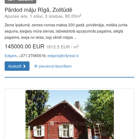
Pārdod māju Rīgā, Zolitūdē
2
Apuzes iela, 1 stāvi, 3 istabas, 80.00m
Zeme īpašumā, zemes nomas maksa 200 gadā, privātmāja, metāla jumta
segums, ķieģeļu mūra sienas, labiekārtots apzaļumots pagalms, slēgts
pagalms, ieeja no ielas, logi vērsti mājas ...
145000.00 EUR
2
1812.5 EUR / m
Edgars
, +371 27065516,
edgars@cityreal.lv
Apskatīt
pievienot favorītiem