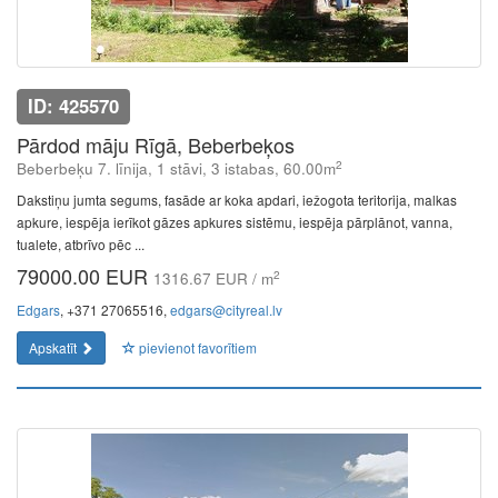
ID: 425570
Pārdod māju Rīgā, Beberbeķos
2
Beberbeķu 7. līnija, 1 stāvi, 3 istabas, 60.00m
Dakstiņu jumta segums, fasāde ar koka apdari, iežogota teritorija, malkas
apkure, iespēja ierīkot gāzes apkures sistēmu, iespēja pārplānot, vanna,
tualete, atbrīvo pēc ...
79000.00 EUR
2
1316.67 EUR / m
Edgars
, +371 27065516,
edgars@cityreal.lv
Apskatīt
pievienot favorītiem