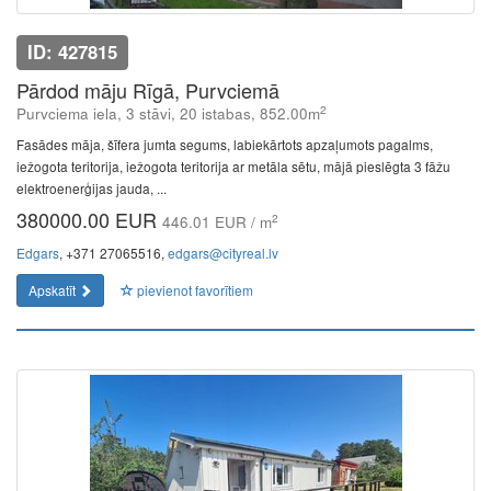
ID: 427815
Pārdod māju Rīgā, Purvciemā
2
Purvciema iela, 3 stāvi, 20 istabas, 852.00m
Fasādes māja, šīfera jumta segums, labiekārtots apzaļumots pagalms,
iežogota teritorija, iežogota teritorija ar metāla sētu, mājā pieslēgta 3 fāžu
elektroenerģijas jauda, ...
380000.00 EUR
2
446.01 EUR / m
Edgars
, +371 27065516,
edgars@cityreal.lv
Apskatīt
pievienot favorītiem