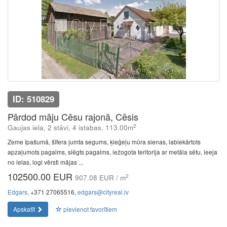
ID: 510829
Pārdod māju Cēsu rajonā, Cēsis
2
Gaujas iela, 2 stāvi, 4 istabas, 113.00m
Zeme īpašumā, šīfera jumta segums, ķieģeļu mūra sienas, labiekārtots
apzaļumots pagalms, slēgts pagalms, iežogota teritorija ar metāla sētu, ieeja
no ielas, logi vērsti mājas ...
102500.00 EUR
2
907.08 EUR / m
Edgars
, +371 27065516,
edgars@cityreal.lv
Apskatīt
pievienot favorītiem