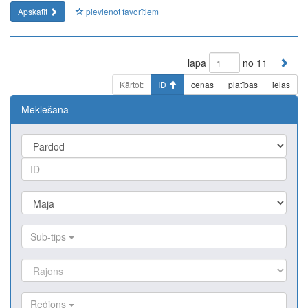
Apskatīt
pievienot favorītiem
lapa
no 11
Kārtot:
ID
cenas
platības
ielas
Meklēšana
Sub-tips
Reģions