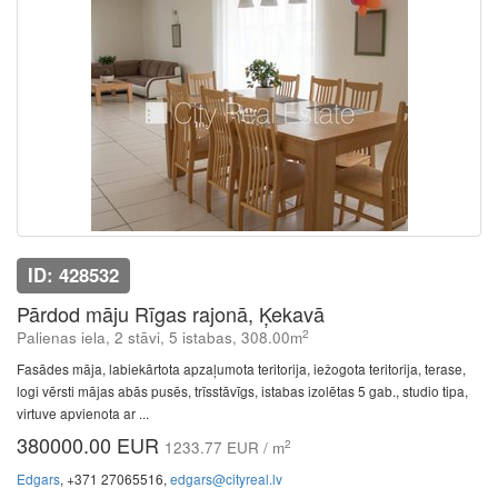
ID: 428532
Pārdod māju Rīgas rajonā, Ķekavā
2
Palienas iela, 2 stāvi, 5 istabas, 308.00m
Fasādes māja, labiekārtota apzaļumota teritorija, iežogota teritorija, terase,
logi vērsti mājas abās pusēs, trīsstāvīgs, istabas izolētas 5 gab., studio tipa,
virtuve apvienota ar ...
380000.00 EUR
2
1233.77 EUR / m
Edgars
, +371 27065516,
edgars@cityreal.lv