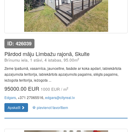
ID: 426039
Pārdod māju Limbažu rajonā, Skulte
2
Brīnumu iela, 1 stāvi, 4 istabas, 95.00m
Zeme īpašumā, vasarnīca, jaunceltne, fasāde ar koka apdari, labiekārtota
apzaļumota teritorija, labiekārtots apzaļumots pagalms, slēgts pagalms,
iežogota teritorija, iežogota ...
95000.00 EUR
2
1000 EUR / m
Edgars
, +371 27065516,
edgars@cityreal.lv
Apskatīt
pievienot favorītiem