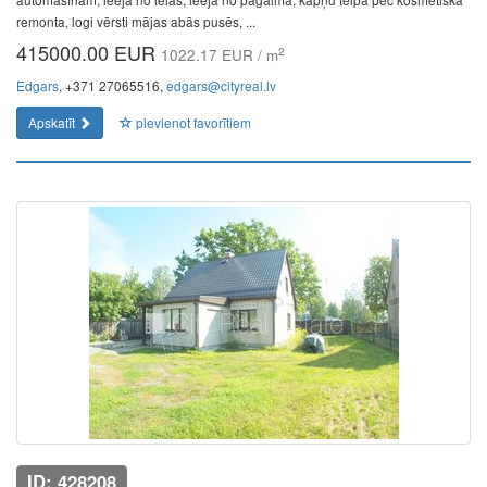
remonta, logi vērsti mājas abās pusēs, ...
415000.00 EUR
2
1022.17 EUR / m
Edgars
, +371 27065516,
edgars@cityreal.lv
Apskatīt
pievienot favorītiem
ID: 428208