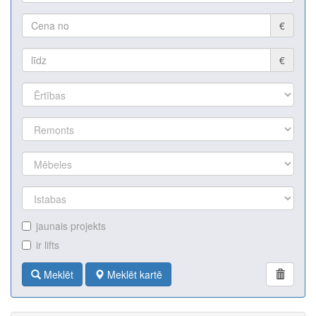
€
€
jaunais projekts
ir lifts
Meklēt
Meklēt kartē