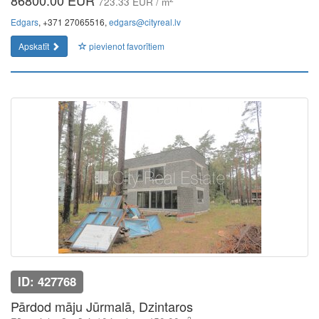
86800.00 EUR
723.33 EUR / m
Edgars
, +371 27065516,
edgars@cityreal.lv
Apskatīt
pievienot favorītiem
ID: 427768
Pārdod māju Jūrmalā, Dzintaros
2