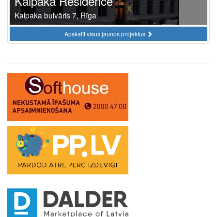
Kalpaka Residence
Kalpaka bulvāris 7, Rīga
Apskatīt visus jaunos projektus