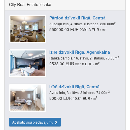
City Real Estate iesaka
Pārdod dzīvokli Rīgā, Centrā
2
Ausekļa iela, 4. stāvs, 6 istabas, 230.00m
550000.00 EUR
2
2391.3 EUR / m
Izīrē dzīvokli Rīgā, Āgenskalnā
2
Raņķa dambis, 16. stāvs, 2 istabas, 76.50m
2538.00 EUR
2
33.18 EUR / m
Izīrē dzīvokli Rīgā, Centrā
2
Avotu iela, 3. stāvs, 3 istabas, 74.00m
800.00 EUR
2
10.81 EUR / m
Apskatīt visu piedāvājumu