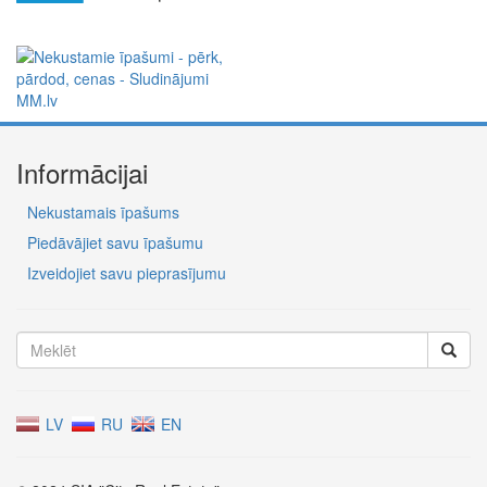
Informācijai
Nekustamais īpašums
Piedāvājiet savu īpašumu
Izveidojiet savu pieprasījumu
LV
RU
EN