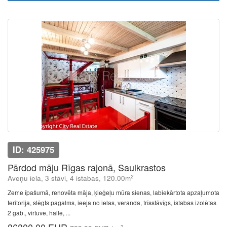
ID: 425975
Pārdod māju Rīgas rajonā, Saulkrastos
2
Aveņu iela, 3 stāvi, 4 istabas, 120.00m
Zeme īpašumā, renovēta māja, ķieģeļu mūra sienas, labiekārtota apzaļumota
teritorija, slēgts pagalms, ieeja no ielas, veranda, trīsstāvīgs, istabas izolētas
2 gab., virtuve, halle, ...
2