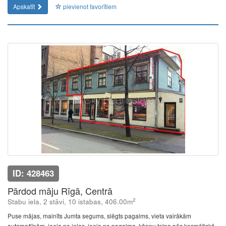
Apskatīt
pievienot favorītiem
ID: 428463
Pārdod māju Rīgā, Centrā
2
Stabu iela, 2 stāvi, 10 istabas, 406.00m
Puse mājas, mainīts Jumta segums, slēgts pagalms, vieta vairākām
automašīnām, ieeja no ielas, ieeja no pagalma, kāpņu telpa pēc kosmētiskā