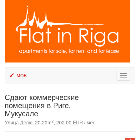
Skip
to
content
МОБ
Toggle
navigati
Сдают коммерческие
помещения в Риге,
Мукусале
2
Улица Делю, 20.20m
, 202.00 EUR / мес.