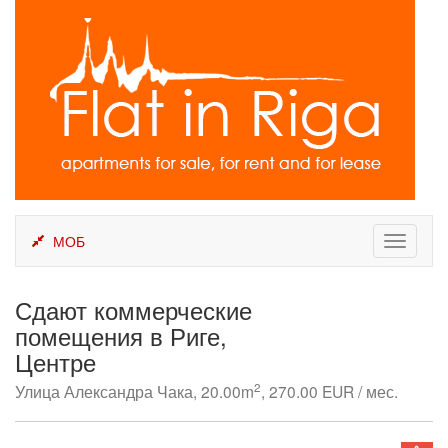
Skip
to
content
МОБ
Toggle
navigati
Сдают коммерческие
помещения в Риге,
Центре
2
Улица Александра Чака, 20.00m
, 270.00 EUR / мес.