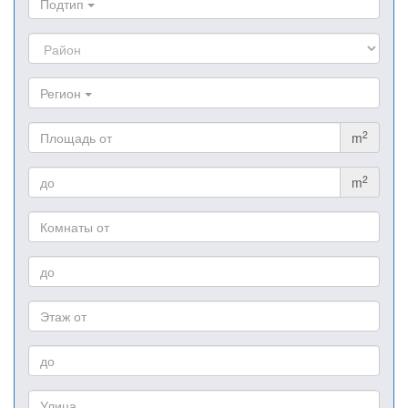
Подтип
Регион
2
m
2
m