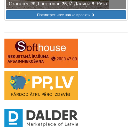
Сканстес 29, Гростонас 25, Й.Далиņа 8, Рига
Посмотреть все новые проекты