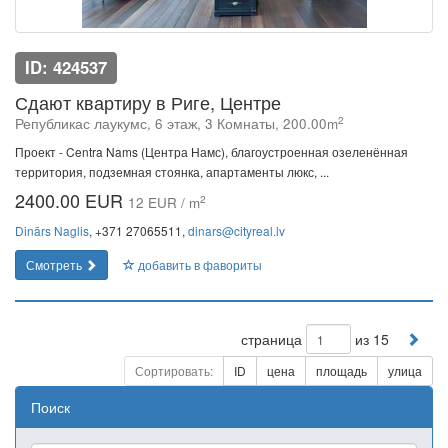
ID: 424537
Сдают квартиру в Риге, Центре
2
Републикас лаукумс, 6 этаж, 3 Комнаты, 200.00m
Проект - Centra Nams (Центра Намс), благоустроенная озеленённая
территория, подземная стоянка, апартаменты люкс, ...
2400.00 EUR
2
12 EUR / m
Dinārs Naglis
, +371 27065511,
dinars@cityreal.lv
Смотреть
добавить в фавориты
страница
из 15
Сортировать:
ID
цена
площадь
улица
Поиск