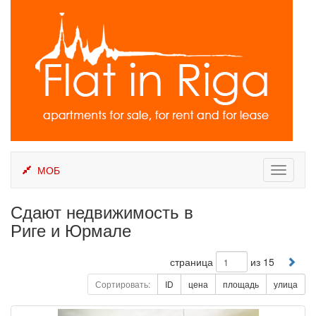
Skip
to
content
МОБ
Toggle
navigati
Сдают недвижимость в
Риге и Юрмале
страница
из 15
Сортировать:
ID
цена
площадь
улица