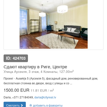
ID: 424703
Сдают квартиру в Риге, Центре
2
Улица Аусекля, 3 этаж, 4 Комнаты, 127.00m
Проект - Ausekļa 5 (Аусекля 5), фасадный дом, реновированный дом,
бесплатная стоянка во дворе, вход с улицы и со ...
1500.00 EUR
2
11.81 EUR / m
Daria, +371 27184049,
daria@cityreal.lv
Смотреть
добавить в фавориты