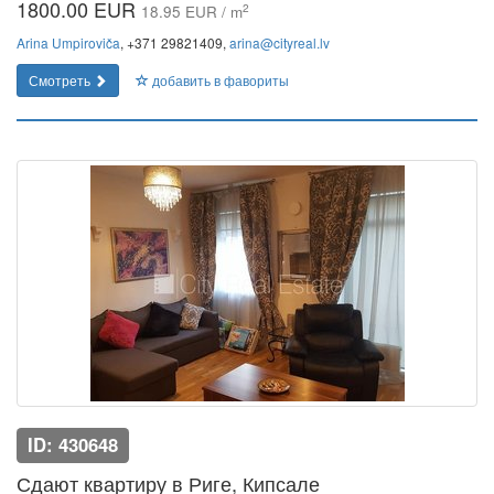
1800.00 EUR
2
18.95 EUR / m
Arina Umpiroviča
, +371 29821409,
arina@cityreal.lv
Смотреть
добавить в фавориты
ID: 430648
Сдают квартиру в Риге, Кипсале