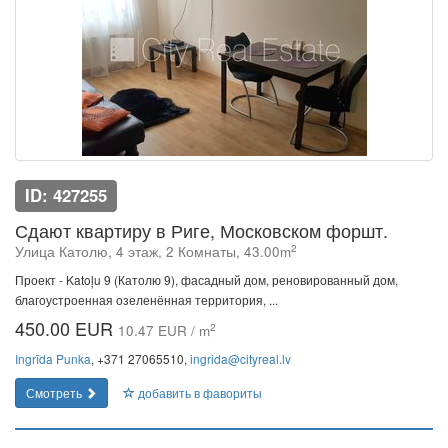
ID: 427255
Сдают квартиру в Риге, Московском форшт.
2
Улица Католю, 4 этаж, 2 Комнаты, 43.00m
Проект - Katoļu 9 (Католю 9), фасадный дом, реновированный дом,
благоустроенная озеленённая территория, ...
450.00 EUR
2
10.47 EUR / m
Ingrīda Punka
, +371 27065510,
ingrida@cityreal.lv
Смотреть
добавить в фавориты