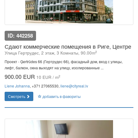
ID: 442258
Сдают коммерческие помещения в Риге, Центре
2
Улица Гертрудес, 2 этаж, 3 Комнаты, 90.00m
Проект - Ģertrūdes 66 (Гертрудес 66), фасадный дом, вход с улицы,
лифт, балкон, окна выходят на улицу, изолированные ...
900.00 EUR
2
10 EUR / m
Liene Johanna
, +371 27065530,
liene@cityreal.lv
Смотреть
добавить в фавориты