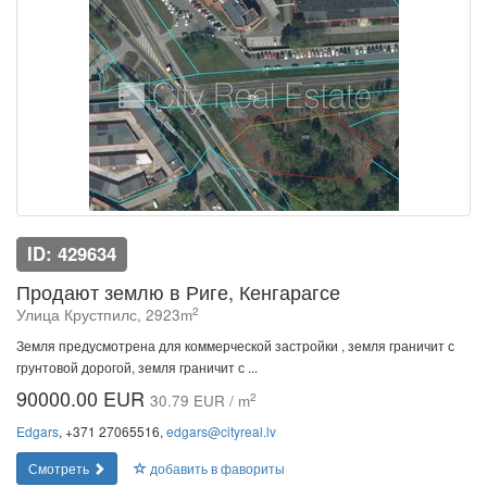
ID: 429634
Продают землю в Риге, Кенгарагсе
2
Улица Крустпилс, 2923m
Земля предусмотрена для коммерческой застройки , земля граничит с
грунтовой дорогой, земля граничит с ...
90000.00 EUR
2
30.79 EUR / m
Edgars
, +371 27065516,
edgars@cityreal.lv
Смотреть
добавить в фавориты