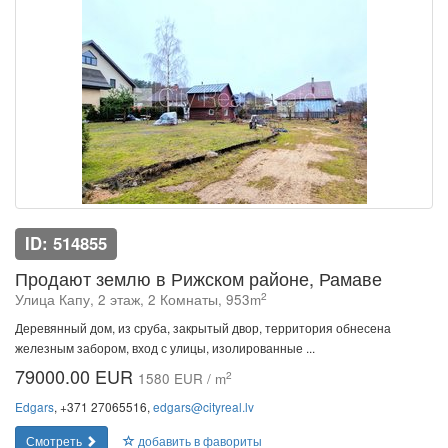
ID: 514855
Продают землю в Рижском районе, Рамаве
2
Улица Капу, 2 этаж, 2 Комнаты, 953m
Деревянный дом, из сруба, закрытый двор, территория обнесена
железным забором, вход с улицы, изолированные ...
79000.00 EUR
2
1580 EUR / m
Edgars
, +371 27065516,
edgars@cityreal.lv
Смотреть
добавить в фавориты