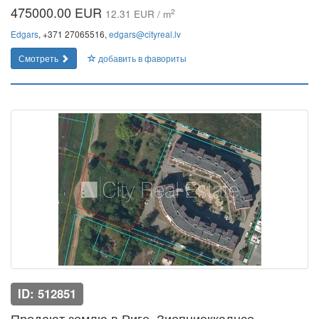
475000.00 EUR
2
12.31 EUR / m
Edgars
, +371 27065516,
edgars@cityreal.lv
Смотреть
добавить в фавориты
ID: 512851
Продают землю в Риге, Зиепниеккалнсе