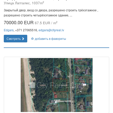
2
Улица Латгалес, 1037m
Закрытый двор, вход со двора, разрешено строить трёхэтажное ,
разрешено строить четырёхэтажное здание, ...
70000.00 EUR
2
67.5 EUR / m
Edgars
, +371 27065516,
edgars@cityreal.lv
Смотреть
добавить в фавориты