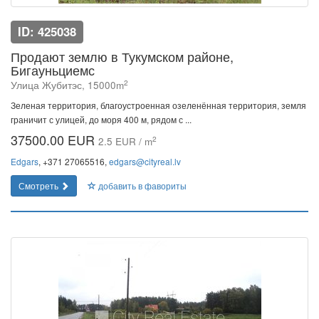
ID: 425038
Продают землю в Тукумском районе,
Бигауньциемс
2
Улица Жубитэс, 15000m
Зеленая территория, благоустроенная озеленённая территория, земля
граничит с улицей, до моря 400 м, рядом с ...
37500.00 EUR
2
2.5 EUR / m
Edgars
, +371 27065516,
edgars@cityreal.lv
Смотреть
добавить в фавориты