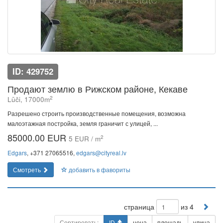
ID: 429752
Продают землю в Рижском районе, Кекаве
2
Lūči, 17000m
Разрешено строить производственные помещения, возможна
малоэтажная постройка, земля граничит с улицей, ...
85000.00 EUR
2
5 EUR / m
Edgars
, +371 27065516,
edgars@cityreal.lv
Смотреть
добавить в фавориты
страница
из 4
Сортировать:
ID
цена
площадь
улица