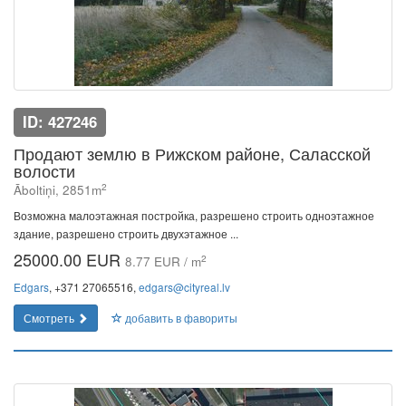
ID: 427246
Продают землю в Рижском районе, Саласской
волости
2
Āboltiņi, 2851m
Возможна малоэтажная постройка, разрешено строить одноэтажное
здание, разрешено строить двухэтажное ...
25000.00 EUR
2
8.77 EUR / m
Edgars
, +371 27065516,
edgars@cityreal.lv
Смотреть
добавить в фавориты