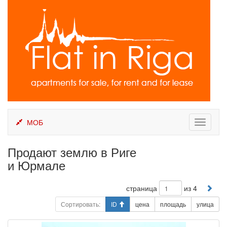
Skip
to
content
МОБ
Toggle
navigati
Продают землю в Риге
и Юрмале
страница
из 4
Сортировать:
ID
цена
площадь
улица