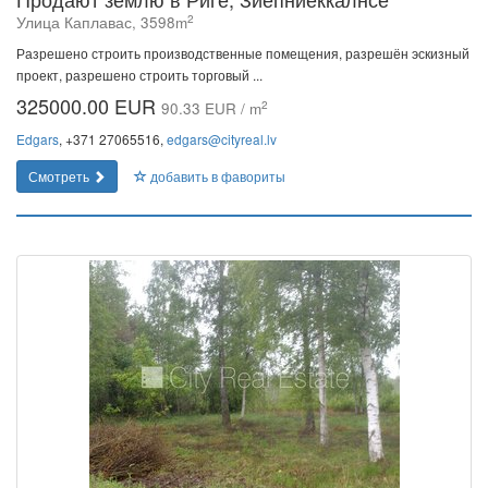
2
Улица Каплавас, 3598m
Разрешено строить производственные помещения, разрешён эскизный
проект, разрешено строить торговый ...
325000.00 EUR
2
90.33 EUR / m
Edgars
, +371 27065516,
edgars@cityreal.lv
Смотреть
добавить в фавориты