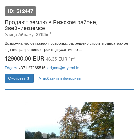
ID: 512447
Продают землю в Рижском районе,
Звейниекцемсе
2
Улица Айнажу, 2783m
Возможна малоэтажная постройка, разрешено строить одноэтажное
здание, разрешено строить двухэтажное ...
129000.00 EUR
2
46.35 EUR / m
Edgars
, +371 27065516,
edgars@cityreal.lv
Смотреть
добавить в фавориты