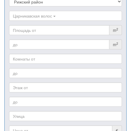
Царникавская волос
2
m
2
m
€