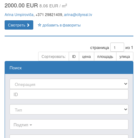
2000.00 EUR
2
8.06 EUR / m
Arina Umpiroviča
, +371 29821409,
arina@cityreal.lv
Смотреть
добавить в фавориты
страница
из 1
Сортировать:
ID
цена
площадь
улица
Поиск
Подтип