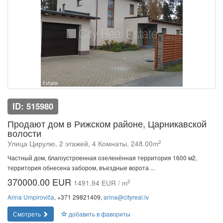
ID: 515980
Продают дом в Рижском районе, Царникавской
волости
2
Улица Цирулю, 2 этажей, 4 Комнаты, 248.00m
Частный дом, благоустроенная озеленённая территория 1600 м2,
территория обнесена забором, въездные ворота ...
370000.00 EUR
2
1491.94 EUR / m
Arina Umpiroviča
, +371 29821409,
arina@cityreal.lv
Смотреть
добавить в фавориты