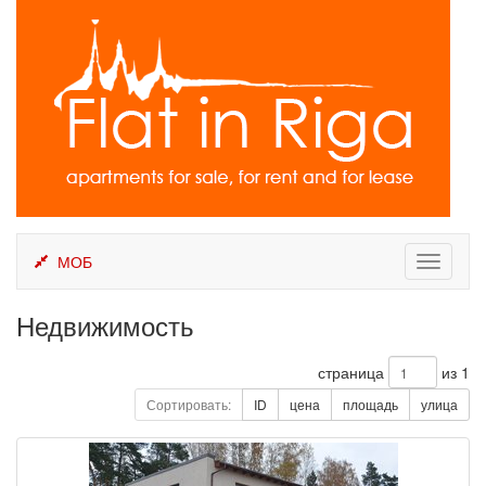
Skip
to
content
МОБ
Toggle
navigati
Недвижимость
страница
из 1
Сортировать:
ID
цена
площадь
улица